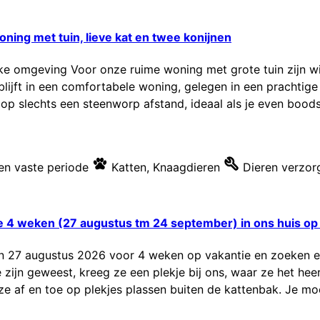
ning met tuin, lieve kat en twee konijnen
jke omgeving Voor onze ruime woning met grote tuin zijn 
blijft in een comfortabele woning, gelegen in een prachtig
d op slechts een steenworp afstand, ideaal als je even boods
n vaste periode
Katten
,
Knaagdieren
Dieren verzor
 4 weken (27 augustus tm 24 september) in ons huis op 
aan 27 augustus 2026 voor 4 weken op vakantie en zoeken 
te zijn geweest, kreeg ze een plekje bij ons, waar ze het hee
ze af en toe op plekjes plassen buiten de kattenbak. Je moe