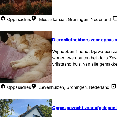
Oppasadres
Musselkanaal, Groningen, Nederland
Dierenliefhebbers voor oppas o
Wij hebben 1 hond, Djawa een za
wonen even buiten het dorp Zeven
vrijstaand huis, van alle gemakke
Oppasadres
Zevenhuizen, Groningen, Nederland
Oppas gezocht voor afgelegen h