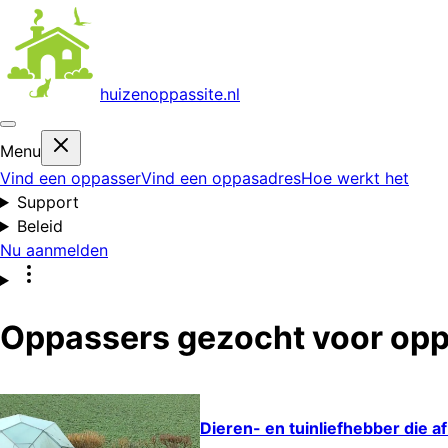
huizenoppas
site.nl
Menu
Vind een oppasser
Vind een oppasadres
Hoe werkt het
Support
Beleid
Nu aanmelden
Oppassers gezocht voor opp
Dieren- en tuinliefhebber die a