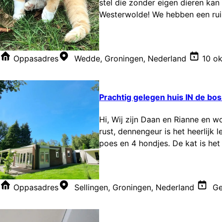
stel die zonder eigen dieren ka
Westerwolde! We hebben een ruim 
Oppasadres
Wedde, Groningen, Nederland
10 ok
Prachtig gelegen huis IN de bo
Hi, Wij zijn Daan en Rianne en wo
rust, dennengeur is het heerlijk
poes en 4 hondjes. De kat is het l
Oppasadres
Sellingen, Groningen, Nederland
Ge