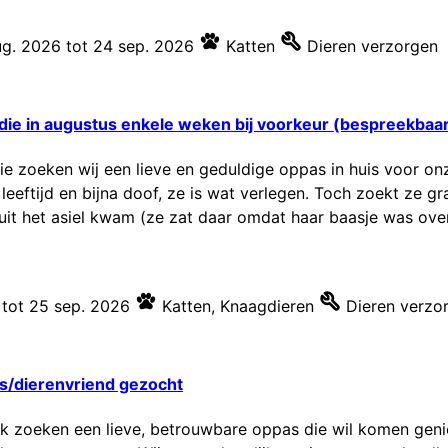
ug. 2026
tot
24 sep. 2026
Katten
Dieren verzorgen
die in augustus enkele weken bij voorkeur (bespreekbaar.
ie zoeken wij een lieve en geduldige oppas in huis voor on
op leeftijd en bijna doof, ze is wat verlegen. Toch zoekt ze
 uit het asiel kwam (ze zat daar omdat haar baasje was overl
tot
25 sep. 2026
Katten
,
Knaagdieren
Dieren verzo
as/dierenvriend gezocht
n ik zoeken een lieve, betrouwbare oppas die wil komen gen