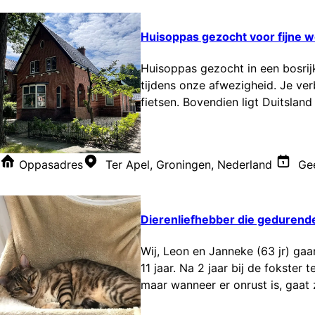
Huisoppas gezocht voor fijne wo
Huisoppas gezocht in een bosri
tijdens onze afwezigheid. Je ver
fietsen. Bovendien ligt Duitslan
Oppasadres
Ter Apel, Groningen, Nederland
Gee
Dierenliefhebber die gedurende
Wij, Leon en Janneke (63 jr) g
11 jaar. Na 2 jaar bij de fokster 
maar wanneer er onrust is, gaat 