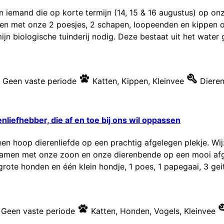
n iemand die op korte termijn (14, 15 & 16 augustus) op on
en met onze 2 poesjes, 2 schapen, loopeenden en kippen o
ijn biologische tuinderij nodig. Deze bestaat uit het water
Geen vaste periode
Katten
,
Kippen
,
Kleinvee
Diere
nliefhebber, die af en toe bij ons wil oppassen
n een hoop dierenliefde op een prachtig afgelegen plekje. W
samen met onze zoon en onze dierenbende op een mooi afge
ote honden en één klein hondje, 1 poes, 1 papegaai, 3 geit
Geen vaste periode
Katten
,
Honden
,
Vogels
,
Kleinvee