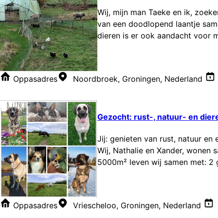
Wij, mijn man Taeke en ik, zoeke
van een doodlopend laantje sam
dieren is er ook aandacht voor m
Oppasadres
Noordbroek, Groningen, Nederland
Gezocht: rust-, natuur- en diere
Jij: genieten van rust, natuur e
Wij, Nathalie en Xander, wonen 
5000m² leven wij samen met: 2 gr
Oppasadres
Vriescheloo, Groningen, Nederland