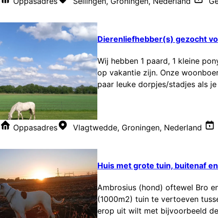
Oppasadres
Sellingen, Groningen, Nederland
Ge
Dierenliefhebber(s) gezocht vo
Wij hebben 1 paard, 1 kleine po
op vakantie zijn. Onze woonboerd
paar leuke dorpjes/stadjes als je
Oppasadres
Vlagtwedde, Groningen, Nederland
Huis met grote tuin, buitenaf en
Ambrosius (hond) oftewel Bro en
(1000m2) tuin te vertoeven tussen
erop uit wilt met bijvoorbeeld d