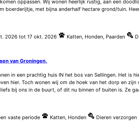
n komen oppassen. Wij wonen heerlijk rustig, aan een doo
boerderijtje, met bijna anderhalf hectare grond/tuin. Heerl
t. 2026
tot
17 okt. 2026
Katten
,
Honden
,
Paarden
D
ssen van Groningen.
nen in een prachtig huis IN het bos van Sellingen. Het is h
 leven hier. Toch wonen wij om de hoek van het dorp en zijn
iefs bij ons in de buurt, of dit nu binnen of buiten is. Ze gaa
en vaste periode
Katten
,
Honden
Dieren verzorgen