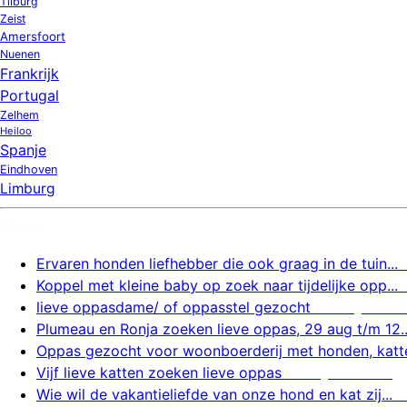
Tilburg
Zeist
Amersfoort
Nuenen
Frankrijk
Portugal
Zelhem
Heiloo
Spanje
Eindhoven
Limburg
Nieuw
Ervaren honden liefhebber die ook graag in de tuin...
Koppel met kleine baby op zoek naar tijdelijke opp...
lieve oppasdame/ of oppasstel gezocht
9 augustus 2
Plumeau en Ronja zoeken lieve oppas, 29 aug t/m 12..
Oppas gezocht voor woonboerderij met honden, katte
Vijf lieve katten zoeken lieve oppas
9 augustus 2026
Wie wil de vakantieliefde van onze hond en kat zij...