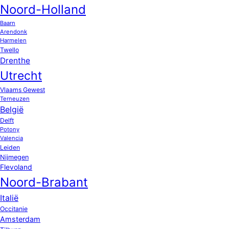
Noord-Holland
Baarn
Arendonk
Harmelen
Twello
Drenthe
Utrecht
Vlaams Gewest
Terneuzen
België
Delft
Potony
Valencia
Leiden
Nijmegen
Flevoland
Noord-Brabant
Italië
Occitanie
Amsterdam