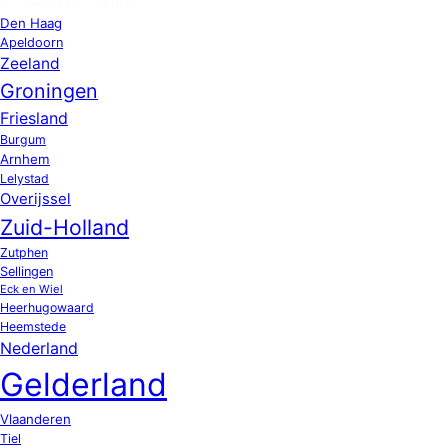
OPPAS LOCATIES
Den Haag
Apeldoorn
Zeeland
Groningen
Friesland
Burgum
Arnhem
Lelystad
Overijssel
Zuid-Holland
Zutphen
Sellingen
Eck en Wiel
Heerhugowaard
Heemstede
Nederland
Gelderland
Vlaanderen
Tiel