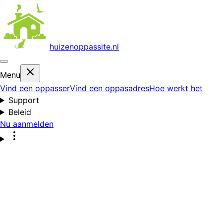
huizenoppas
site.nl
Menu
Vind een oppasser
Vind een oppasadres
Hoe werkt het
Support
Beleid
Nu aanmelden