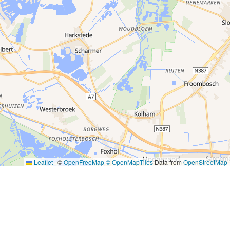
Leaflet
|
©
OpenFreeMap
© OpenMapTiles
Data from
OpenStreetMap