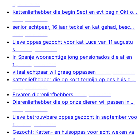
ugustus 2026
Kattenliefhebber die begin Sept en evt begin Okt o...
8 augustus 2026
senior echtpaar, 16 jaar teckel en kat gehad, besc...
8 augustus 2026
Lieve oppas gezocht voor kat Luca van 11 augustu
s...
7 augustus 2026
In Spanje woonachtige jong pensionados die af en
t...
7 augustus 2026
vitaal echtpaar wil graag oppassen
7 augustus 2026
kattenliefhebber die op kort termijn op ons huis e...
7 augustus 2026
Ervaren dierenliefhebbers
7 augustus 2026
Dierenliefhebber die op onze dieren wil passen in...
7 augustus 2026
Lieve betrouwbare oppas gezocht in september voo
r...
7 augustus 2026
Gezocht: Katten- en huisoppas voor acht weken va
n...
7 augustus 2026