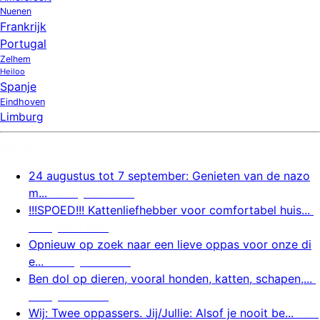
Nuenen
Frankrijk
Portugal
Zelhem
Heiloo
Spanje
Eindhoven
Limburg
Nieuw
24 augustus tot 7 september: Genieten van de nazo
m...
8 augustus 2026
!!!SPOED!!! Kattenliefhebber voor comfortabel huis...
8 augustus 2026
Opnieuw op zoek naar een lieve oppas voor onze di
e...
8 augustus 2026
Ben dol op dieren, vooral honden, katten, schapen,...
8 augustus 2026
Wij: Twee oppassers. Jij/Jullie: Alsof je nooit be...
8 a