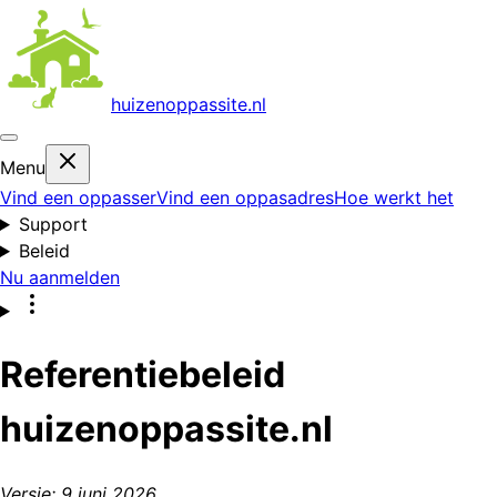
huizenoppas
site.nl
Menu
Vind een oppasser
Vind een oppasadres
Hoe werkt het
Support
Beleid
Nu aanmelden
Referentiebeleid
huizenoppassite.nl
Versie: 9 juni 2026