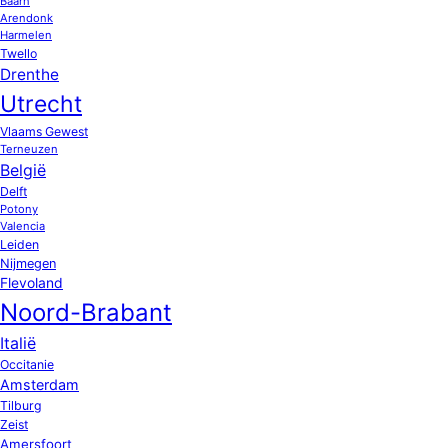
Baarn
Arendonk
Harmelen
Twello
Drenthe
Utrecht
Vlaams Gewest
Terneuzen
België
Delft
Potony
Valencia
Leiden
Nijmegen
Flevoland
Noord-Brabant
Italië
Occitanie
Amsterdam
Tilburg
Zeist
Amersfoort