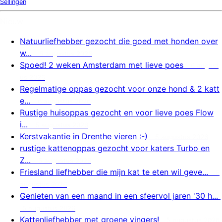
Sellingen
Nieuw
Natuurliefhebber gezocht die goed met honden over
w...
6 augustus 2026
Spoed! 2 weken Amsterdam met lieve poes
6 august
us 2026
Regelmatige oppas gezocht voor onze hond & 2 katt
e...
6 augustus 2026
Rustige huisoppas gezocht en voor lieve poes Flow
i...
5 augustus 2026
Kerstvakantie in Drenthe vieren :-)
5 augustus 2026
rustige kattenoppas gezocht voor katers Turbo en
Z...
5 augustus 2026
Friesland liefhebber die mijn kat te eten wil geve...
5
augustus 2026
Genieten van een maand in een sfeervol jaren '30 h...
5 augustus 2026
Kattenliefhebber met groene vingers!
5 augustus 2026