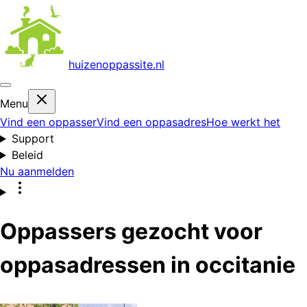
huizenoppas
site.nl
Menu
Vind een oppasser
Vind een oppasadres
Hoe werkt het
Support
Beleid
Nu aanmelden
Oppassers gezocht voor
oppasadressen in occitanie