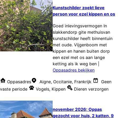
Kunstschilder zoekt lieve
person voor ezel kippen en os
Goed inlevingsvermogen In
slakkendorp gite methuisvan
kunstschilder heeft binnentuin
met oude. Vijgenboom met
kippen en hanen buiten dorp
een ezel met os aan lange
ketting als ik weg ben
|
Oppasadres bekijken
Oppasadres
Aigne, Occitanie, Frankrijk
Geen
vaste periode
Vogels
,
Kippen
Dieren verzorgen
november 2026: Oppas
gezocht voor huis, 2 katten, 9