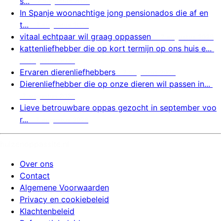
s...
7 augustus 2026
In Spanje woonachtige jong pensionados die af en
t...
7 augustus 2026
vitaal echtpaar wil graag oppassen
7 augustus 2026
kattenliefhebber die op kort termijn op ons huis e...
7 augustus 2026
Ervaren dierenliefhebbers
7 augustus 2026
Dierenliefhebber die op onze dieren wil passen in...
7 augustus 2026
Lieve betrouwbare oppas gezocht in september voo
r...
7 augustus 2026
huizenoppassite.nl
Over ons
Contact
Algemene Voorwaarden
Privacy en cookiebeleid
Klachtenbeleid