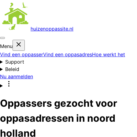
huizenoppas
site.nl
Menu
Vind een oppasser
Vind een oppasadres
Hoe werkt het
Support
Beleid
Nu aanmelden
Oppassers gezocht voor
oppasadressen in noord
holland