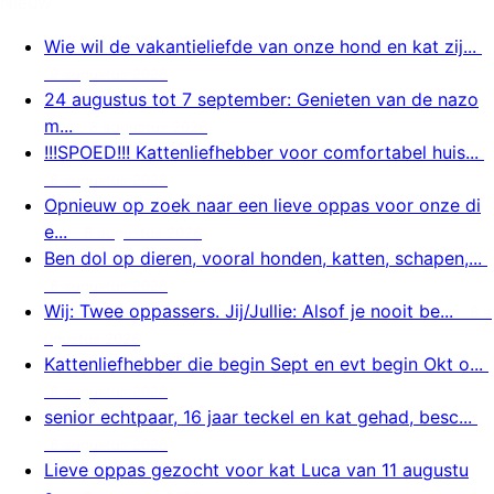
Nieuw
Wie wil de vakantieliefde van onze hond en kat zij...
9 augustus 2026
24 augustus tot 7 september: Genieten van de nazo
m...
8 augustus 2026
!!!SPOED!!! Kattenliefhebber voor comfortabel huis...
8 augustus 2026
Opnieuw op zoek naar een lieve oppas voor onze di
e...
8 augustus 2026
Ben dol op dieren, vooral honden, katten, schapen,...
8 augustus 2026
Wij: Twee oppassers. Jij/Jullie: Alsof je nooit be...
8 a
ugustus 2026
Kattenliefhebber die begin Sept en evt begin Okt o...
8 augustus 2026
senior echtpaar, 16 jaar teckel en kat gehad, besc...
8 augustus 2026
Lieve oppas gezocht voor kat Luca van 11 augustu