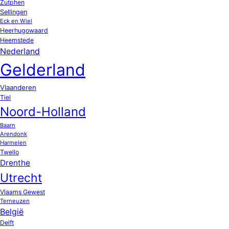
Zutphen
Sellingen
Eck en Wiel
Heerhugowaard
Heemstede
Nederland
Gelderland
Vlaanderen
Tiel
Noord-Holland
Baarn
Arendonk
Harmelen
Twello
Drenthe
Utrecht
Vlaams Gewest
Terneuzen
België
Delft