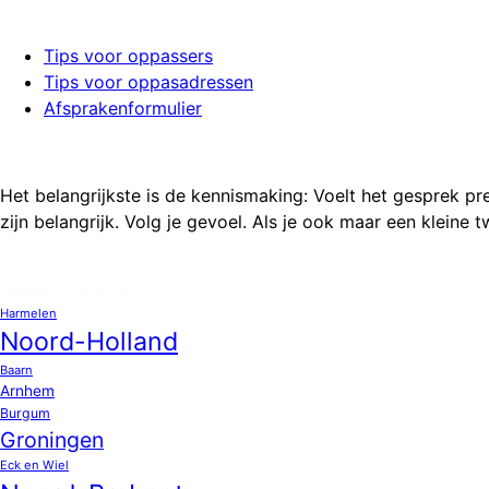
Tips voor oppassers
Tips voor oppasadressen
Afsprakenformulier
Het belangrijkste is de kennismaking: Voelt het gesprek pr
zijn belangrijk. Volg je gevoel. Als je ook maar een klein
OPPAS LOCATIES
Harmelen
Noord-Holland
Baarn
Arnhem
Burgum
Groningen
Eck en Wiel