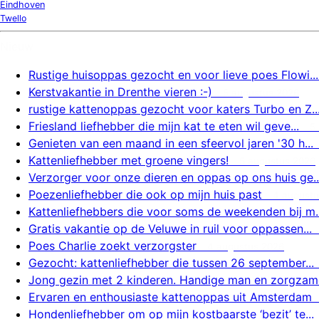
Eindhoven
Twello
Nieuw
Rustige huisoppas gezocht en voor lieve poes Flowi...
Kerstvakantie in Drenthe vieren :-)
5 augustus 2026
rustige kattenoppas gezocht voor katers Turbo en Z..
Friesland liefhebber die mijn kat te eten wil geve...
5
Genieten van een maand in een sfeervol jaren '30 h...
Kattenliefhebber met groene vingers!
5 augustus 2026
Verzorger voor onze dieren en oppas op ons huis ge..
Poezenliefhebber die ook op mijn huis past
4 augustu
Kattenliefhebbers die voor soms de weekenden bij m..
Gratis vakantie op de Veluwe in ruil voor oppassen...
Poes Charlie zoekt verzorgster
4 augustus 2026
Gezocht: kattenliefhebber die tussen 26 september...
Jong gezin met 2 kinderen. Handige man en zorgzame
Ervaren en enthousiaste kattenoppas uit Amsterdam
Hondenliefhebber om op mijn kostbaarste ‘bezit’ te...