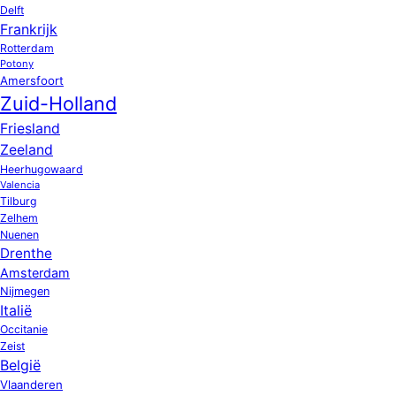
Delft
Frankrijk
Rotterdam
Potony
Amersfoort
Zuid-Holland
Friesland
Zeeland
Heerhugowaard
Valencia
Tilburg
Zelhem
Nuenen
Drenthe
Amsterdam
Nijmegen
Italië
Occitanie
Zeist
België
Vlaanderen