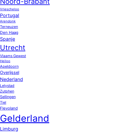
Noord-Brabant
Vriescheloo
Portugal
Arendonk
Terneuzen
Den Haag
Spanje
Utrecht
Vlaams Gewest
Heiloo
Apeldoorn
Overijssel
Nederland
Lelystad
Zutphen
Sellingen
Tiel
Flevoland
Gelderland
Limburg