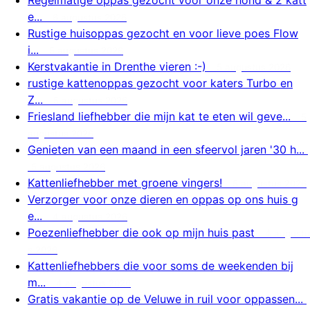
e...
6 augustus 2026
Rustige huisoppas gezocht en voor lieve poes Flow
i...
5 augustus 2026
Kerstvakantie in Drenthe vieren :-)
5 augustus 2026
rustige kattenoppas gezocht voor katers Turbo en
Z...
5 augustus 2026
Friesland liefhebber die mijn kat te eten wil geve...
5
augustus 2026
Genieten van een maand in een sfeervol jaren '30 h...
5 augustus 2026
Kattenliefhebber met groene vingers!
5 augustus 2026
Verzorger voor onze dieren en oppas op ons huis g
e...
4 augustus 2026
Poezenliefhebber die ook op mijn huis past
4 augustu
s 2026
Kattenliefhebbers die voor soms de weekenden bij
m...
4 augustus 2026
Gratis vakantie op de Veluwe in ruil voor oppassen...