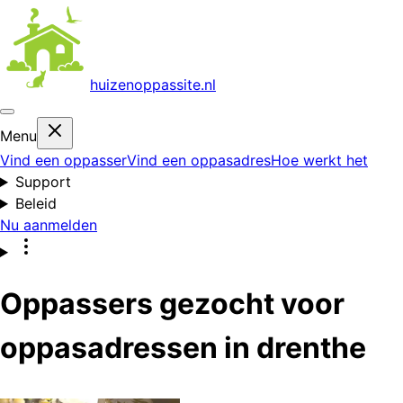
huizenoppas
site.nl
Menu
Vind een oppasser
Vind een oppasadres
Hoe werkt het
Support
Beleid
Nu aanmelden
Oppassers gezocht voor
oppasadressen in drenthe