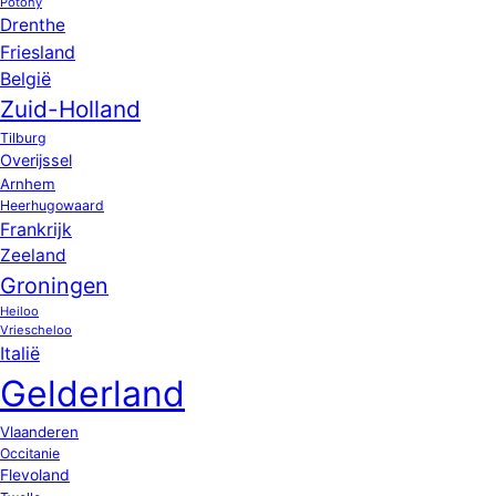
Potony
Drenthe
Friesland
België
Zuid-Holland
Tilburg
Overijssel
Arnhem
Heerhugowaard
Frankrijk
Zeeland
Groningen
Heiloo
Vriescheloo
Italië
Gelderland
Vlaanderen
Occitanie
Flevoland