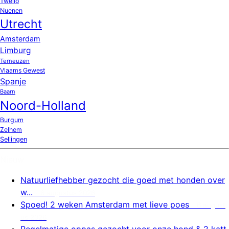
Twello
Nuenen
Utrecht
Amsterdam
Limburg
Terneuzen
Vlaams Gewest
Spanje
Baarn
Noord-Holland
Burgum
Zelhem
Sellingen
Nieuw
Natuurliefhebber gezocht die goed met honden over
w...
6 augustus 2026
Spoed! 2 weken Amsterdam met lieve poes
6 august
us 2026
Regelmatige oppas gezocht voor onze hond & 2 katt