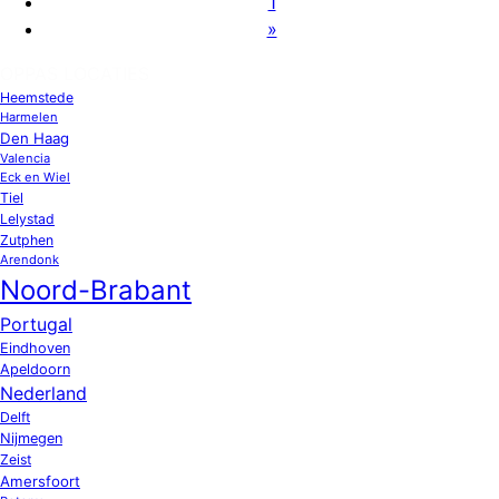
1
»
OPPAS LOCATIES
Heemstede
Harmelen
Den Haag
Valencia
Eck en Wiel
Tiel
Lelystad
Zutphen
Arendonk
Noord-Brabant
Portugal
Eindhoven
Apeldoorn
Nederland
Delft
Nijmegen
Zeist
Amersfoort