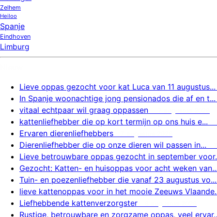
Zelhem
Heiloo
Spanje
Eindhoven
Limburg
Nieuw
Lieve oppas gezocht voor kat Luca van 11 augustus...
In Spanje woonachtige jong pensionados die af en t...
vitaal echtpaar wil graag oppassen
7 augustus 2026
kattenliefhebber die op kort termijn op ons huis e...
Ervaren dierenliefhebbers
7 augustus 2026
Dierenliefhebber die op onze dieren wil passen in...
Lieve betrouwbare oppas gezocht in september voor..
Gezocht: Katten- en huisoppas voor acht weken van..
Tuin- en poezenliefhebber die vanaf 23 augustus vo...
lieve kattenoppas voor in het mooie Zeeuws Vlaande..
Liefhebbende kattenverzorgster
6 augustus 2026
Rustige, betrouwbare en zorgzame oppas, veel ervar..