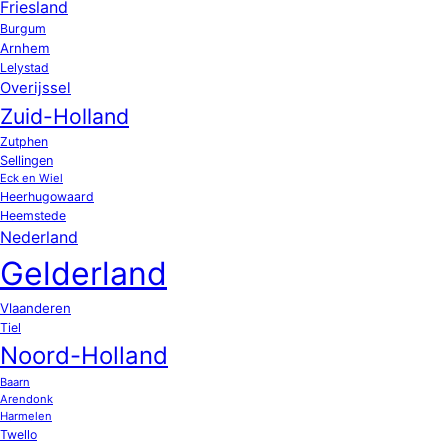
Friesland
Burgum
Arnhem
Lelystad
Overijssel
Zuid-Holland
Zutphen
Sellingen
Eck en Wiel
Heerhugowaard
Heemstede
Nederland
Gelderland
Vlaanderen
Tiel
Noord-Holland
Baarn
Arendonk
Harmelen
Twello