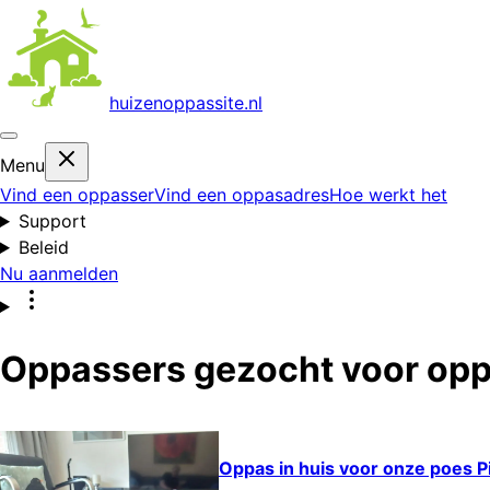
huizenoppas
site.nl
Menu
Vind een oppasser
Vind een oppasadres
Hoe werkt het
Support
Beleid
Nu aanmelden
Oppassers gezocht voor opp
Oppas in huis voor onze poes Pi