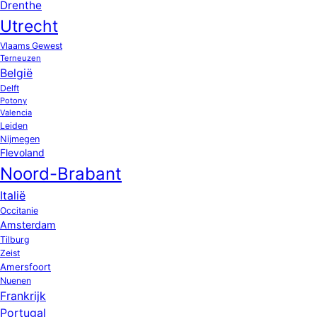
Drenthe
Utrecht
Vlaams Gewest
Terneuzen
België
Delft
Potony
Valencia
Leiden
Nijmegen
Flevoland
Noord-Brabant
Italië
Occitanie
Amsterdam
Tilburg
Zeist
Amersfoort
Nuenen
Frankrijk
Portugal