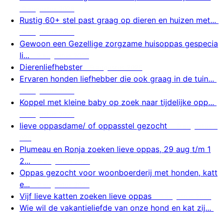
9 augustus 2026
Rustig 60+ stel past graag op dieren en huizen met...
9 augustus 2026
Gewoon een Gezellige zorgzame huisoppas gespecia
li...
9 augustus 2026
Dierenliefhebster
9 augustus 2026
Ervaren honden liefhebber die ook graag in de tuin...
9 augustus 2026
Koppel met kleine baby op zoek naar tijdelijke opp...
9 augustus 2026
lieve oppasdame/ of oppasstel gezocht
9 augustus 2
026
Plumeau en Ronja zoeken lieve oppas, 29 aug t/m 1
2...
9 augustus 2026
Oppas gezocht voor woonboerderij met honden, katt
e...
9 augustus 2026
Vijf lieve katten zoeken lieve oppas
9 augustus 2026
Wie wil de vakantieliefde van onze hond en kat zij...