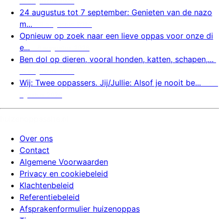
9 augustus 2026
24 augustus tot 7 september: Genieten van de nazo
m...
8 augustus 2026
Opnieuw op zoek naar een lieve oppas voor onze di
e...
8 augustus 2026
Ben dol op dieren, vooral honden, katten, schapen,...
8 augustus 2026
Wij: Twee oppassers. Jij/Jullie: Alsof je nooit be...
8 a
ugustus 2026
huizenoppassite.nl
Over ons
Contact
Algemene Voorwaarden
Privacy en cookiebeleid
Klachtenbeleid
Referentiebeleid
Afsprakenformulier huizenoppas