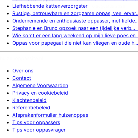
Liefhebbende kattenverzorgster
6 augustus 2026
Rustige, betrouwbare en zorgzame oppas, veel ervar..
Ondernemende en enthousiaste oppasser, met liefde..
Stephanie en Bruno opzoek naar een tijdelijke verb...
Wie komt er een lang weekend op mijn lieve poes en..
Oppas voor papegaai die niet kan vliegen en oude h...
huizenoppassite.nl
Over ons
Contact
Algemene Voorwaarden
Privacy en cookiebeleid
Klachtenbeleid
Referentiebeleid
Afsprakenformulier huizenoppas
Tips voor oppassers
Tips voor oppasvrager