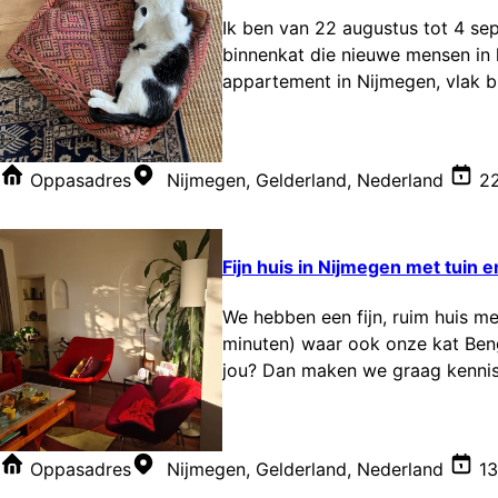
Ik ben van 22 augustus tot 4 sep
binnenkat die nieuwe mensen in he
appartement in Nijmegen, vlak bi
Oppasadres
Nijmegen, Gelderland, Nederland
22
Fijn huis in Nijmegen met tuin 
We hebben een fijn, ruim huis m
minuten) waar ook onze kat Ben
jou? Dan maken we graag kenni
Oppasadres
Nijmegen, Gelderland, Nederland
13