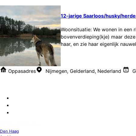
12-jarige Saarloos/husky/herd
Woonsituatie: We wonen in een r
bovenverdieping(kje) maar deze ve
haar, en zie haar eigenlijk nauwe
Oppasadres
Nijmegen, Gelderland, Nederland
Ge
OPPAS LOCATIES
Den Haag