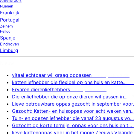
Amersfoort
Nuenen
Frankrijk
Portugal
Zelhem
Heiloo
Spanje
Eindhoven
Limburg
Nieuw
vitaal echtpaar wil graag oppassen
7 augustus 2026
kattenliefhebber die flexibel op ons huis en katte...
7
Ervaren dierenliefhebbers
7 augustus 2026
Dierenliefhebber die op onze dieren wil passen in...
Lieve betrouwbare oppas gezocht in september voor..
Gezocht: Katten- en huisoppas voor acht weken van..
Tuin- en poezenliefhebber die vanaf 23 augustus vo...
Gezocht op korte termijn: oppas voor ons huis en t...
lieve kattenoppas voor in het mooie Zeeuws Vlaande..