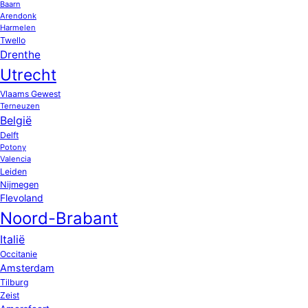
Baarn
Arendonk
Harmelen
Twello
Drenthe
Utrecht
Vlaams Gewest
Terneuzen
België
Delft
Potony
Valencia
Leiden
Nijmegen
Flevoland
Noord-Brabant
Italië
Occitanie
Amsterdam
Tilburg
Zeist