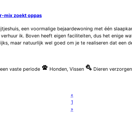
er-mix zoekt oppas
ijtjeshuis, een voormalige bejaardewoning met één slaapk
rhuur ik. Boven heeft eigen faciliteiten, dus het enige wat
lijks, maar natuurlijk wel goed om je te realiseren dat een d
en vaste periode
Honden
,
Vissen
Dieren verzorgen
«
1
»