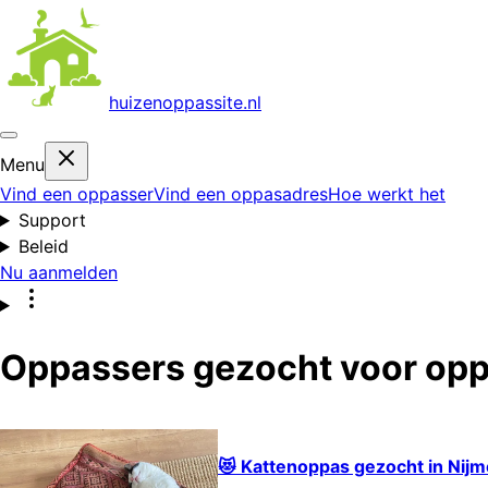
huizenoppas
site.nl
Menu
Vind een oppasser
Vind een oppasadres
Hoe werkt het
Support
Beleid
Nu aanmelden
Oppassers gezocht voor opp
😻 Kattenoppas gezocht in Nij