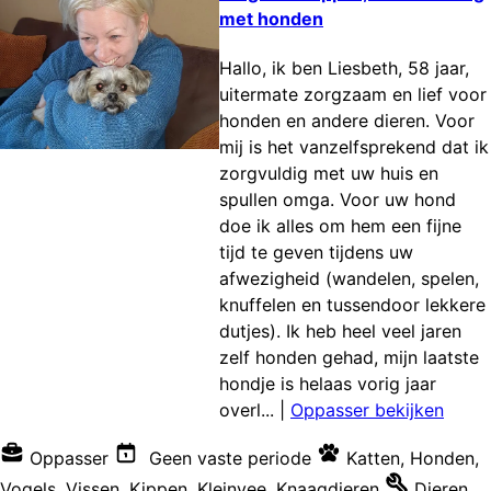
met honden
Hallo, ik ben Liesbeth, 58 jaar,
uitermate zorgzaam en lief voor
honden en andere dieren. Voor
mij is het vanzelfsprekend dat ik
zorgvuldig met uw huis en
spullen omga. Voor uw hond
doe ik alles om hem een fijne
tijd te geven tijdens uw
afwezigheid (wandelen, spelen,
knuffelen en tussendoor lekkere
dutjes). Ik heb heel veel jaren
zelf honden gehad, mijn laatste
hondje is helaas vorig jaar
overl...
|
Oppasser bekijken
Oppasser
Geen vaste periode
Katten
,
Honden
,
Vogels
,
Vissen
,
Kippen
,
Kleinvee
,
Knaagdieren
Dieren