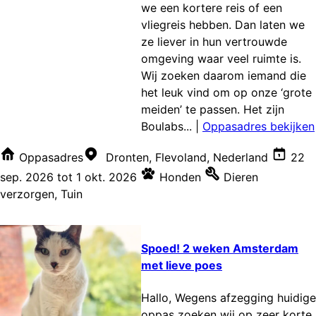
we een kortere reis of een
vliegreis hebben. Dan laten we
ze liever in hun vertrouwde
omgeving waar veel ruimte is.
Wij zoeken daarom iemand die
het leuk vind om op onze ‘grote
meiden’ te passen. Het zijn
Boulabs...
|
Oppasadres bekijken
Oppasadres
Dronten, Flevoland, Nederland
22
sep. 2026
tot
1 okt. 2026
Honden
Dieren
verzorgen
,
Tuin
Spoed! 2 weken Amsterdam
met lieve poes
Hallo, Wegens afzegging huidige
oppas zoeken wij op zeer korte