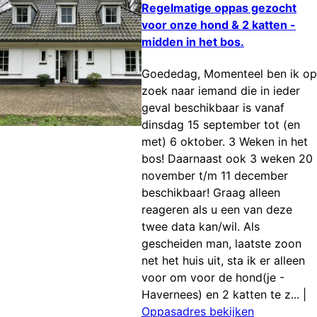
Regelmatige oppas gezocht
voor onze hond & 2 katten -
midden in het bos.
Goededag, Momenteel ben ik op
zoek naar iemand die in ieder
geval beschikbaar is vanaf
dinsdag 15 september tot (en
met) 6 oktober. 3 Weken in het
bos! Daarnaast ook 3 weken 20
november t/m 11 december
beschikbaar! Graag alleen
reageren als u een van deze
twee data kan/wil. Als
gescheiden man, laatste zoon
net het huis uit, sta ik er alleen
voor om voor de hond(je -
Havernees) en 2 katten te z...
|
Oppasadres bekijken