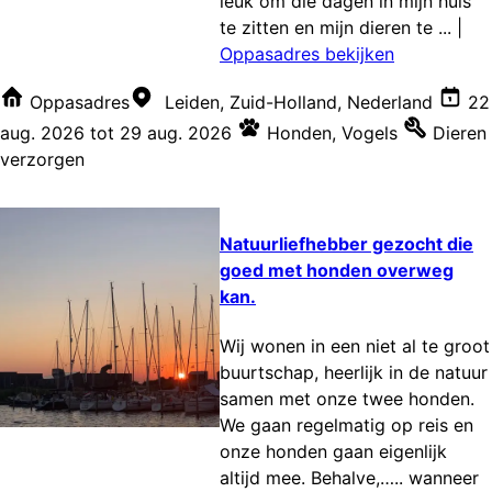
leuk om die dagen in mijn huis
te zitten en mijn dieren te ...
|
Oppasadres bekijken
Oppasadres
Leiden, Zuid-Holland, Nederland
22
aug. 2026
tot
29 aug. 2026
Honden
,
Vogels
Dieren
verzorgen
Natuurliefhebber gezocht die
goed met honden overweg
kan.
Wij wonen in een niet al te groot
buurtschap, heerlijk in de natuur
samen met onze twee honden.
We gaan regelmatig op reis en
onze honden gaan eigenlijk
altijd mee. Behalve,….. wanneer