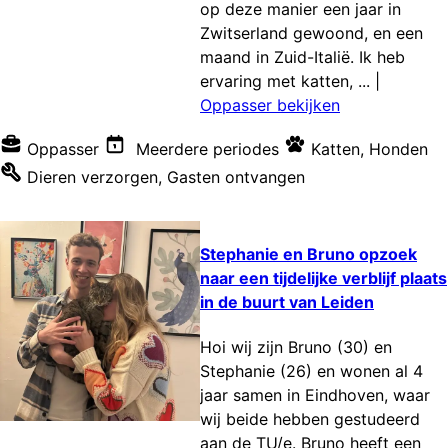
op deze manier een jaar in
Zwitserland gewoond, en een
maand in Zuid-Italië. Ik heb
ervaring met katten, ...
|
Oppasser bekijken
Oppasser
Meerdere periodes
Katten
,
Honden
Dieren verzorgen
,
Gasten ontvangen
Stephanie en Bruno opzoek
naar een tijdelijke verblijf plaats
in de buurt van Leiden
Hoi wij zijn Bruno (30) en
Stephanie (26) en wonen al 4
jaar samen in Eindhoven, waar
wij beide hebben gestudeerd
aan de TU/e. Bruno heeft een