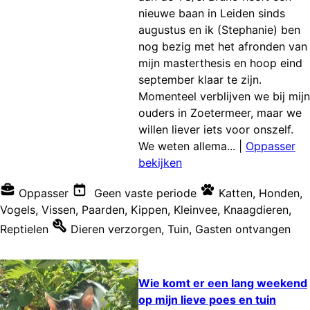
nieuwe baan in Leiden sinds
augustus en ik (Stephanie) ben
nog bezig met het afronden van
mijn masterthesis en hoop eind
september klaar te zijn.
Momenteel verblijven we bij mijn
ouders in Zoetermeer, maar we
willen liever iets voor onszelf.
We weten allema...
|
Oppasser
bekijken
Oppasser
Geen vaste periode
Katten
,
Honden
,
Vogels
,
Vissen
,
Paarden
,
Kippen
,
Kleinvee
,
Knaagdieren
,
Reptielen
Dieren verzorgen
,
Tuin
,
Gasten ontvangen
Wie komt er een lang weekend
op mijn lieve poes en tuin