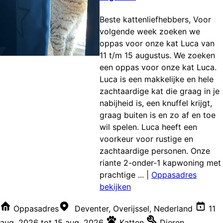
Beste kattenliefhebbers, Voor
volgende week zoeken we
oppas voor onze kat Luca van
11 t/m 15 augustus. We zoeken
een oppas voor onze kat Luca.
Luca is een makkelijke en hele
zachtaardige kat die graag in je
nabijheid is, een knuffel krijgt,
graag buiten is en zo af en toe
wil spelen. Luca heeft een
voorkeur voor rustige en
zachtaardige personen. Onze
riante 2-onder-1 kapwoning met
prachtige ...
|
Oppasadres
bekijken
Oppasadres
Deventer, Overijssel, Nederland
11
aug. 2026
tot
15 aug. 2026
Katten
Dieren