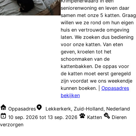
Krimpenerwaard in een
seniorenwoning en leven daar
samen met onze 5 katten. Graag
willen we ze rond om hun eigen
huis en vertrouwde omgeving
laten. We zoeken dus bediening
voor onze katten. Van eten
geven, kroelen tot het
schoonmaken van de
kattenbakken. De oppas voor
de katten moet eerst geregeld
zijn voordat we ons weekendje
kunnen boeken.
|
Oppasadres
bekijken
Oppasadres
Lekkerkerk, Zuid-Holland, Nederland
10 sep. 2026
tot
13 sep. 2026
Katten
Dieren
verzorgen