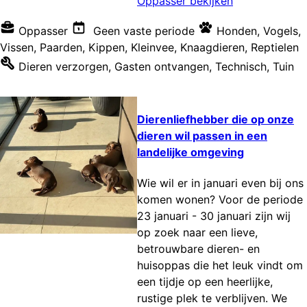
Oppasser bekijken
Oppasser
Geen vaste periode
Honden
,
Vogels
,
Vissen
,
Paarden
,
Kippen
,
Kleinvee
,
Knaagdieren
,
Reptielen
Dieren verzorgen
,
Gasten ontvangen
,
Technisch
,
Tuin
Dierenliefhebber die op onze
dieren wil passen in een
landelijke omgeving
Wie wil er in januari even bij ons
komen wonen? Voor de periode
23 januari - 30 januari zijn wij
op zoek naar een lieve,
betrouwbare dieren- en
huisoppas die het leuk vindt om
een tijdje op een heerlijke,
rustige plek te verblijven. We