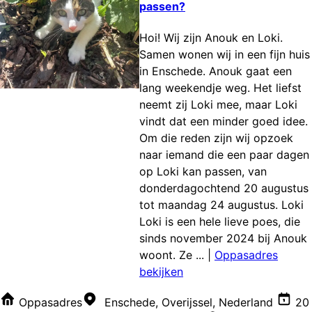
passen?
Hoi! Wij zijn Anouk en Loki.
Samen wonen wij in een fijn huis
in Enschede. Anouk gaat een
lang weekendje weg. Het liefst
neemt zij Loki mee, maar Loki
vindt dat een minder goed idee.
Om die reden zijn wij opzoek
naar iemand die een paar dagen
op Loki kan passen, van
donderdagochtend 20 augustus
tot maandag 24 augustus. Loki
Loki is een hele lieve poes, die
sinds november 2024 bij Anouk
woont. Ze ...
|
Oppasadres
bekijken
Oppasadres
Enschede, Overijssel, Nederland
20