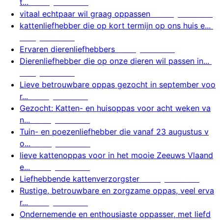
t...
7 augustus 2026
vitaal echtpaar wil graag oppassen
7 augustus 2026
kattenliefhebber die op kort termijn op ons huis e...
7 augustus 2026
Ervaren dierenliefhebbers
7 augustus 2026
Dierenliefhebber die op onze dieren wil passen in...
7 augustus 2026
Lieve betrouwbare oppas gezocht in september voo
r...
7 augustus 2026
Gezocht: Katten- en huisoppas voor acht weken va
n...
7 augustus 2026
Tuin- en poezenliefhebber die vanaf 23 augustus v
o...
7 augustus 2026
lieve kattenoppas voor in het mooie Zeeuws Vlaand
e...
6 augustus 2026
Liefhebbende kattenverzorgster
6 augustus 2026
Rustige, betrouwbare en zorgzame oppas, veel erva
r...
6 augustus 2026
Ondernemende en enthousiaste oppasser, met liefd