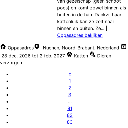
van gezelschap (geen schoot
poes) en komt zowel binnen als
buiten in de tuin. Dankzij haar
kattenluik kan ze zelf naar
binnen en buiten. Ze...
|
Oppasadres bekijken
Oppasadres
Nuenen, Noord-Brabant, Nederland
28 dec. 2026
tot
2 feb. 2027
Katten
Dieren
verzorgen
«
1
2
3
…
81
82
83