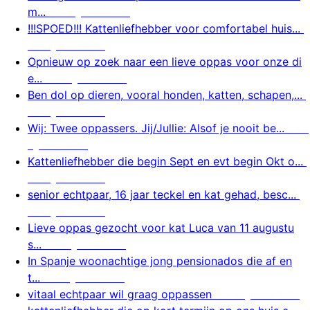
m...
8 augustus 2026
!!!SPOED!!! Kattenliefhebber voor comfortabel huis...
8 augustus 2026
Opnieuw op zoek naar een lieve oppas voor onze di
e...
8 augustus 2026
Ben dol op dieren, vooral honden, katten, schapen,...
8 augustus 2026
Wij: Twee oppassers. Jij/Jullie: Alsof je nooit be...
8 a
ugustus 2026
Kattenliefhebber die begin Sept en evt begin Okt o...
8 augustus 2026
senior echtpaar, 16 jaar teckel en kat gehad, besc...
8 augustus 2026
Lieve oppas gezocht voor kat Luca van 11 augustu
s...
7 augustus 2026
In Spanje woonachtige jong pensionados die af en
t...
7 augustus 2026
vitaal echtpaar wil graag oppassen
7 augustus 2026