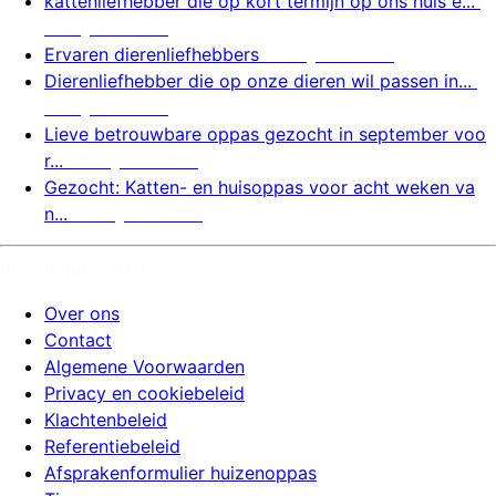
kattenliefhebber die op kort termijn op ons huis e...
7 augustus 2026
Ervaren dierenliefhebbers
7 augustus 2026
Dierenliefhebber die op onze dieren wil passen in...
7 augustus 2026
Lieve betrouwbare oppas gezocht in september voo
r...
7 augustus 2026
Gezocht: Katten- en huisoppas voor acht weken va
n...
7 augustus 2026
huizenoppassite.nl
Over ons
Contact
Algemene Voorwaarden
Privacy en cookiebeleid
Klachtenbeleid
Referentiebeleid
Afsprakenformulier huizenoppas