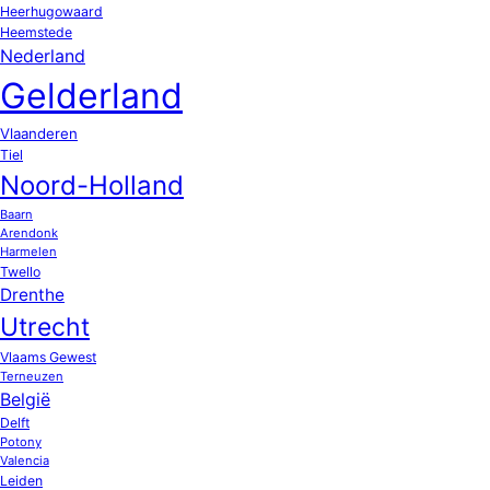
Heerhugowaard
Heemstede
Nederland
Gelderland
Vlaanderen
Tiel
Noord-Holland
Baarn
Arendonk
Harmelen
Twello
Drenthe
Utrecht
Vlaams Gewest
Terneuzen
België
Delft
Potony
Valencia
Leiden