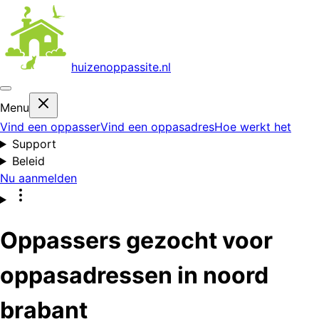
huizenoppas
site.nl
Menu
Vind een oppasser
Vind een oppasadres
Hoe werkt het
Support
Beleid
Nu aanmelden
Oppassers gezocht voor
oppasadressen in noord
brabant