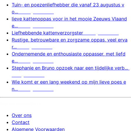
Tuin- en poezenliefhebber die vanaf 23 augustus v
o...
7 augustus 2026
lieve kattenoppas voor in het mooie Zeeuws Vlaand
e...
6 augustus 2026
Liefhebbende kattenverzorgster
6 augustus 2026
Rustige, betrouwbare en zorgzame oppas, veel erva
r...
6 augustus 2026
Ondernemende en enthousiaste oppasser, met liefd
e...
6 augustus 2026
Stephanie en Bruno opzoek naar een tijdelijke verb...
6 augustus 2026
Wie komt er een lang weekend op mijn lieve poes e
n...
6 augustus 2026
huizenoppassite.nl
Over ons
Contact
Algemene Voorwaarden