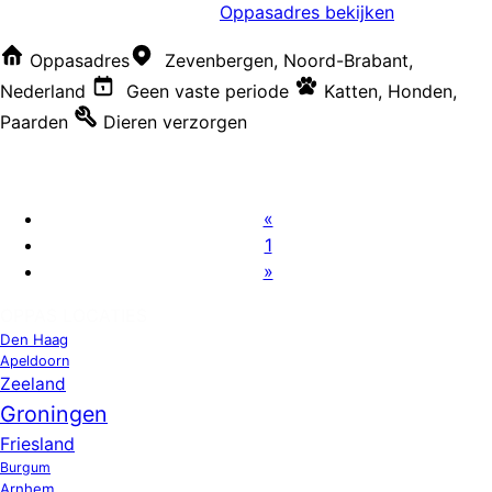
Oppasadres bekijken
Oppasadres
Zevenbergen, Noord-Brabant,
Nederland
Geen vaste periode
Katten
,
Honden
,
Paarden
Dieren verzorgen
«
1
»
OPPAS LOCATIES
Den Haag
Apeldoorn
Zeeland
Groningen
Friesland
Burgum
Arnhem