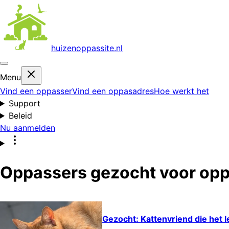
huizenoppas
site.nl
Menu
Vind een oppasser
Vind een oppasadres
Hoe werkt het
Support
Beleid
Nu aanmelden
Oppassers gezocht voor opp
Gezocht: Kattenvriend die het l