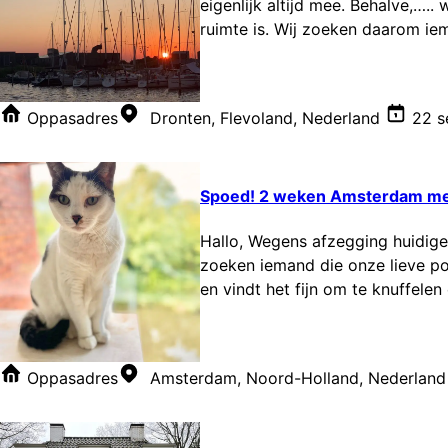
eigenlijk altijd mee. Behalve,….
ruimte is. Wij zoeken daarom iem
Oppasadres
Dronten, Flevoland, Nederland
22 s
Spoed! 2 weken Amsterdam met
Hallo, Wegens afzegging huidige
zoeken iemand die onze lieve po
en vindt het fijn om te knuffelen 
Oppasadres
Amsterdam, Noord-Holland, Nederland