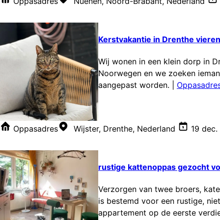
Oppasadres
Nuenen, Noord-Brabant, Nederland
Kerstvakantie in Drenthe vieren
Wij wonen in een klein dorp in 
Noorwegen en we zoeken iemand/e
aangepast worden.
|
Oppasadres
Oppasadres
Wijster, Drenthe, Nederland
19 dec.
rustige kattenoppas gezocht voo
Verzorgen van twee broers, kate
is bestemd voor een rustige, nie
appartement op de eerste verdiep