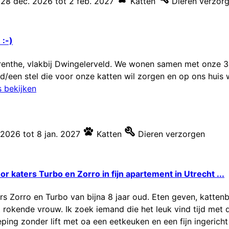
28 dec. 2026
tot
2 feb. 2027
Katten
Dieren verzor
 :-)
Drenthe, vlakbij Dwingelerveld. We wonen samen met onze 3
en stel die voor onze katten wil zorgen en op ons huis wi
 bekijken
 2026
tot
8 jan. 2027
Katten
Dieren verzorgen
r katers Turbo en Zorro in fijn apartement in Utrecht ...
rs Zorro en Turbo van bijna 8 jaar oud. Eten geven, katt
t rokende vrouw. Ik zoek iemand die het leuk vind tijd met d
ing zonder lift met oa een eetkeuken en een fijn ingericht 