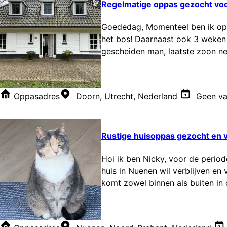
Regelmatige oppas gezocht voor
Goededag, Momenteel ben ik op z
het bos! Daarnaast ook 3 weken 
gescheiden man, laatste zoon net 
Oppasadres
Doorn, Utrecht, Nederland
Geen va
Rustige huisoppas gezocht en vo
Hoi ik ben Nicky, voor de perio
huis in Nuenen wil verblijven en
komt zowel binnen als buiten in d