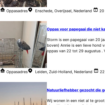
Oppasadres
Enschede, Overijssel, Nederland
20
Oppas voor papegaai die niet k
Storm is een papegaai van 20 jaa
boven) Annie is een lieve hond v
oppas van 22 tot 29 augustus . Vi
Oppasadres
Leiden, Zuid-Holland, Nederland
22
Natuurliefhebber gezocht die 
Wij wonen in een niet al te gro