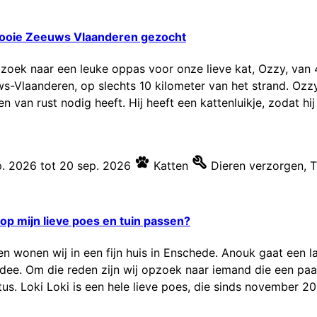
 mooie Zeeuws Vlaanderen gezocht
op zoek naar een leuke oppas voor onze lieve kat, Ozzy, va
s-Vlaanderen, op slechts 10 kilometer van het strand. Ozzy
van rust nodig heeft. Hij heeft een kattenluikje, zodat hij v
p. 2026
tot
20 sep. 2026
Katten
Dieren verzorgen
,
T
p mijn lieve poes en tuin passen?
en wonen wij in een fijn huis in Enschede. Anouk gaat een 
idee. Om die reden zijn wij opzoek naar iemand die een p
. Loki Loki is een hele lieve poes, die sinds november 202