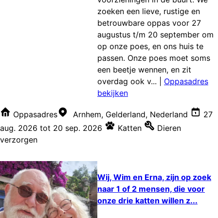
zoeken een lieve, rustige en
betrouwbare oppas voor 27
augustus t/m 20 september om
op onze poes, en ons huis te
passen. Onze poes moet soms
een beetje wennen, en zit
overdag ook v...
|
Oppasadres
bekijken
Oppasadres
Arnhem, Gelderland, Nederland
27
aug. 2026
tot
20 sep. 2026
Katten
Dieren
verzorgen
Wij, Wim en Erna, zijn op zoek
naar 1 of 2 mensen, die voor
onze drie katten willen z...