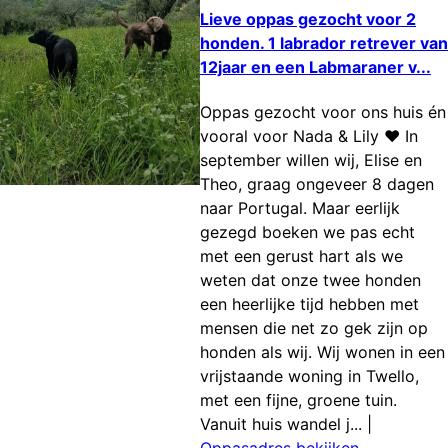
Lieve oppas gezocht voor 2
honden. 1 labrador retrever van
12jaar en een Labmaraner v...
Oppas gezocht voor ons huis én
vooral voor Nada & Lily ❤️ In
september willen wij, Elise en
Theo, graag ongeveer 8 dagen
naar Portugal. Maar eerlijk
gezegd boeken we pas echt
met een gerust hart als we
weten dat onze twee honden
een heerlijke tijd hebben met
mensen die net zo gek zijn op
honden als wij. Wij wonen in een
vrijstaande woning in Twello,
met een fijne, groene tuin.
Vanuit huis wandel j...
|
Oppasadres bekijken