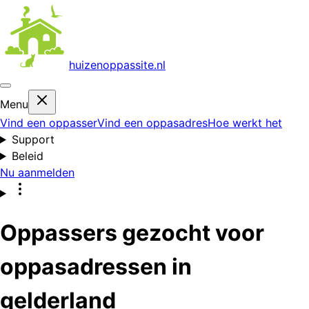
huizenoppas
site.nl
Menu
Vind een oppasser
Vind een oppasadres
Hoe werkt het
Support
Beleid
Nu aanmelden
Oppassers gezocht voor
oppasadressen in
gelderland