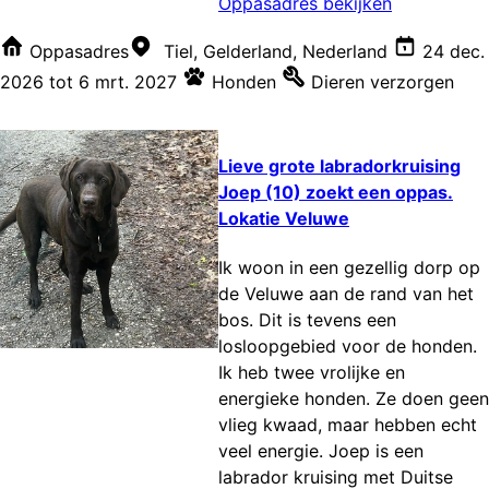
Oppasadres bekijken
Oppasadres
Tiel, Gelderland, Nederland
24 dec.
2026
tot
6 mrt. 2027
Honden
Dieren verzorgen
Lieve grote labradorkruising
Joep (10) zoekt een oppas.
Lokatie Veluwe
Ik woon in een gezellig dorp op
de Veluwe aan de rand van het
bos. Dit is tevens een
losloopgebied voor de honden.
Ik heb twee vrolijke en
energieke honden. Ze doen geen
vlieg kwaad, maar hebben echt
veel energie. Joep is een
labrador kruising met Duitse