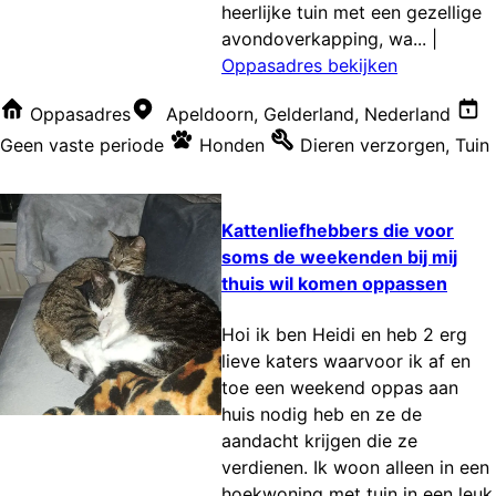
heerlijke tuin met een gezellige
avondoverkapping, wa...
|
Oppasadres bekijken
Oppasadres
Apeldoorn, Gelderland, Nederland
Geen vaste periode
Honden
Dieren verzorgen
,
Tuin
Kattenliefhebbers die voor
soms de weekenden bij mij
thuis wil komen oppassen
Hoi ik ben Heidi en heb 2 erg
lieve katers waarvoor ik af en
toe een weekend oppas aan
huis nodig heb en ze de
aandacht krijgen die ze
verdienen. Ik woon alleen in een
hoekwoning met tuin in een leuk