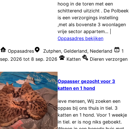
hoog in de toren met een
schitterend uitzicht . De Polbeek
is een verzorgings instelling
,met als bovenste 3 woonlagen
vrije sector appartem...
|
Oppasadres bekijken
Oppasadres
Zutphen, Gelderland, Nederland
1
sep. 2026
tot
8 sep. 2026
Katten
Dieren verzorgen
Oppasser gezocht voor 3
katten en 1 hond
ieve mensen, Wij zoeken een
oppas bij ons thuis in tiel. 3
katten en 1 hond. Voor 1 weekje
in tiel. er is nog niks geboekt.
Wonen in een benede huis met