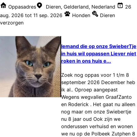
Oppasadres
Dieren, Gelderland, Nederland
26
aug. 2026
tot
11 sep. 2026
Honden
Dieren
verzorgen
Iemand die op onze SwieberTje
in huis wil oppassen Liever niet
roken in ons huis e...
Zoek nog oppas voor 1 t/m 8
september 2026 December heb
ik al.. Oproep aangepast
Wegens wegvallen GraafZanto
en Roderick . Het gaat nu alleen
nog maar om onze Swiebertje
nu 8 jaar oud Ook zijn we
onderussen verhuisd en wonen
we nu op de Polbeek Zutphen 8