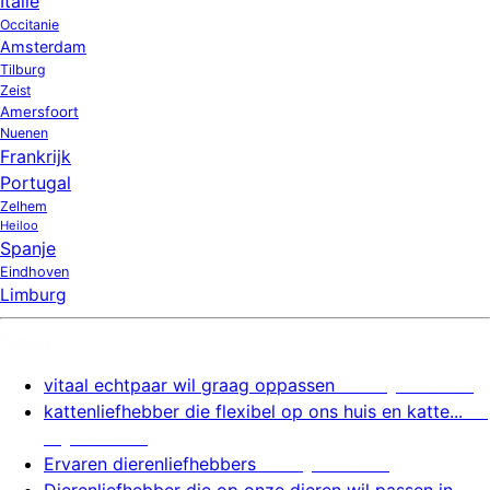
Italië
Occitanie
Amsterdam
Tilburg
Zeist
Amersfoort
Nuenen
Frankrijk
Portugal
Zelhem
Heiloo
Spanje
Eindhoven
Limburg
Nieuw
vitaal echtpaar wil graag oppassen
7 augustus 2026
kattenliefhebber die flexibel op ons huis en katte...
7
augustus 2026
Ervaren dierenliefhebbers
7 augustus 2026