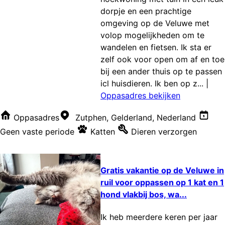
dorpje en een prachtige
omgeving op de Veluwe met
volop mogelijkheden om te
wandelen en fietsen. Ik sta er
zelf ook voor open om af en toe
bij een ander thuis op te passen
icl huisdieren. Ik ben op z...
|
Oppasadres bekijken
Oppasadres
Zutphen, Gelderland, Nederland
Geen vaste periode
Katten
Dieren verzorgen
Gratis vakantie op de Veluwe in
ruil voor oppassen op 1 kat en 1
hond vlakbij bos, wa...
Ik heb meerdere keren per jaar