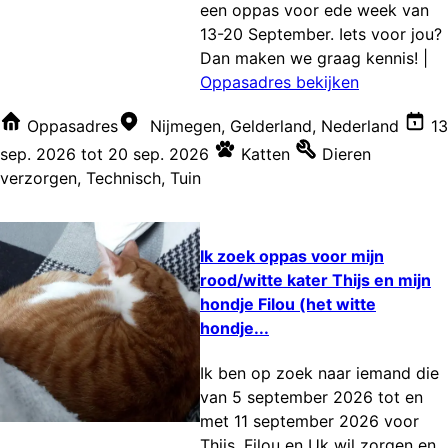
een oppas voor ede week van
13-20 September. Iets voor jou?
Dan maken we graag kennis!
|
Oppasadres bekijken
Oppasadres
Nijmegen, Gelderland, Nederland
13
sep. 2026
tot
20 sep. 2026
Katten
Dieren
verzorgen
,
Technisch
,
Tuin
Ik zoek oppas voor mijn
rood/witte kater Thijs en mijn
hondje Filou (het witte
hondje...
Ik ben op zoek naar iemand die
van 5 september 2026 tot en
met 11 september 2026 voor
Thijs, Filou en Uk wil zorgen en