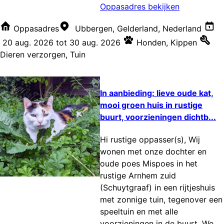
Oppasadres bekijken
Oppasadres
Ubbergen, Gelderland, Nederland
20 aug. 2026
tot
30 aug. 2026
Honden
,
Kippen
Dieren verzorgen
,
Tuin
In aanbieding: lieve oude kat,
mooi groen huis in rustige
buurt, voorzieningen dichtb...
Hi rustige oppasser(s), Wij
wonen met onze dochter en
oude poes Mispoes in het
rustige Arnhem zuid
(Schuytgraaf) in een rijtjeshuis
met zonnige tuin, tegenover een
speeltuin en met alle
voorzieningen in de buurt. We