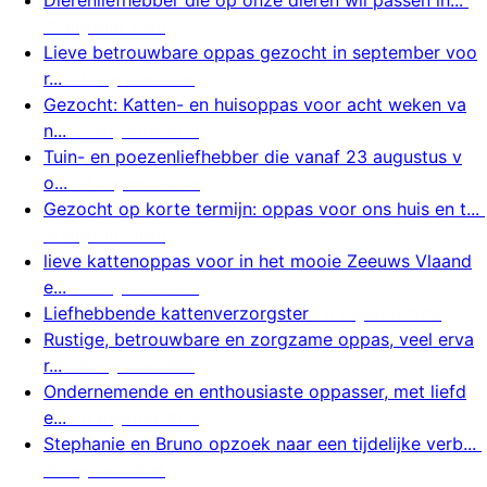
Dierenliefhebber die op onze dieren wil passen in...
7 augustus 2026
Lieve betrouwbare oppas gezocht in september voo
r...
7 augustus 2026
Gezocht: Katten- en huisoppas voor acht weken va
n...
7 augustus 2026
Tuin- en poezenliefhebber die vanaf 23 augustus v
o...
7 augustus 2026
Gezocht op korte termijn: oppas voor ons huis en t...
6 augustus 2026
lieve kattenoppas voor in het mooie Zeeuws Vlaand
e...
6 augustus 2026
Liefhebbende kattenverzorgster
6 augustus 2026
Rustige, betrouwbare en zorgzame oppas, veel erva
r...
6 augustus 2026
Ondernemende en enthousiaste oppasser, met liefd
e...
6 augustus 2026
Stephanie en Bruno opzoek naar een tijdelijke verb...
6 augustus 2026