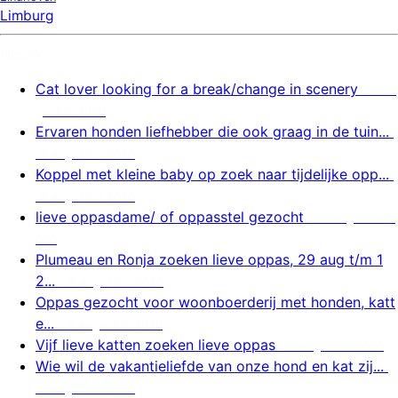
Limburg
Nieuw
Cat lover looking for a break/change in scenery
9 au
gustus 2026
Ervaren honden liefhebber die ook graag in de tuin...
9 augustus 2026
Koppel met kleine baby op zoek naar tijdelijke opp...
9 augustus 2026
lieve oppasdame/ of oppasstel gezocht
9 augustus 2
026
Plumeau en Ronja zoeken lieve oppas, 29 aug t/m 1
2...
9 augustus 2026
Oppas gezocht voor woonboerderij met honden, katt
e...
9 augustus 2026
Vijf lieve katten zoeken lieve oppas
9 augustus 2026
Wie wil de vakantieliefde van onze hond en kat zij...
9 augustus 2026