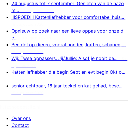
24 augustus tot 7 september: Genieten van de nazo
m...
8 augustus 2026
!!!SPOED!!! Kattenliefhebber voor comfortabel huis...
8 augustus 2026
Opnieuw op zoek naar een lieve oppas voor onze di
e...
8 augustus 2026
Ben dol op dieren, vooral honden, katten, schapen,...
8 augustus 2026
Wij: Twee oppassers. Jij/Jullie: Alsof je nooit be...
8 a
ugustus 2026
Kattenliefhebber die begin Sept en evt begin Okt o...
8 augustus 2026
senior echtpaar, 16 jaar teckel en kat gehad, besc...
8 augustus 2026
huizenoppassite.nl
Over ons
Contact