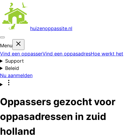
huizenoppas
site.nl
Menu
Vind een oppasser
Vind een oppasadres
Hoe werkt het
Support
Beleid
Nu aanmelden
Oppassers gezocht voor
oppasadressen in zuid
holland