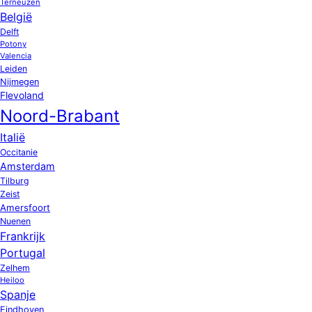
Terneuzen
België
Delft
Potony
Valencia
Leiden
Nijmegen
Flevoland
Noord-Brabant
Italië
Occitanie
Amsterdam
Tilburg
Zeist
Amersfoort
Nuenen
Frankrijk
Portugal
Zelhem
Heiloo
Spanje
Eindhoven