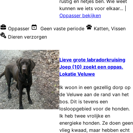
rustig en netjes ben. Wie weet
kunnen we iets voor elkaar...
|
Oppasser bekijken
Oppasser
Geen vaste periode
Katten
,
Vissen
Dieren verzorgen
Lieve grote labradorkruising
Joep (10) zoekt een oppas.
Lokatie Veluwe
Ik woon in een gezellig dorp op
de Veluwe aan de rand van het
bos. Dit is tevens een
losloopgebied voor de honden.
Ik heb twee vrolijke en
energieke honden. Ze doen geen
vlieg kwaad, maar hebben echt