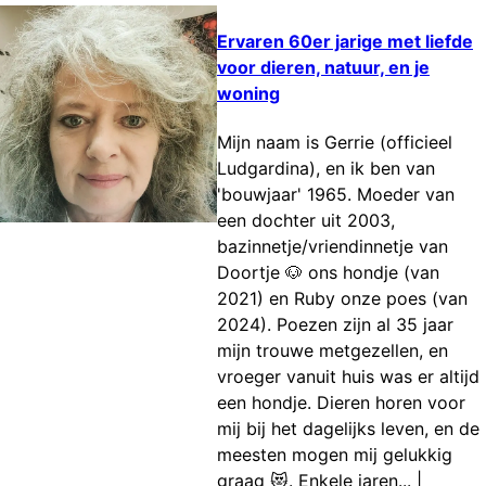
Ervaren 60er jarige met liefde
voor dieren, natuur, en je
woning
Mijn naam is Gerrie (officieel
Ludgardina), en ik ben van
'bouwjaar' 1965. Moeder van
een dochter uit 2003,
bazinnetje/vriendinnetje van
Doortje 🐶 ons hondje (van
2021) en Ruby onze poes (van
2024). Poezen zijn al 35 jaar
mijn trouwe metgezellen, en
vroeger vanuit huis was er altijd
een hondje. Dieren horen voor
mij bij het dagelijks leven, en de
meesten mogen mij gelukkig
graag 😻. Enkele jaren...
|