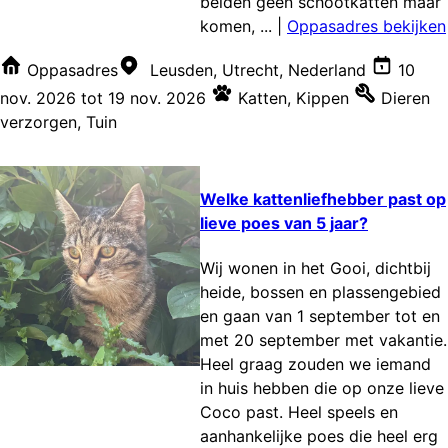
beiden geen schootkatten maar
komen, ...
|
Oppasadres bekijken
Oppasadres
Leusden, Utrecht, Nederland
10
nov. 2026
tot
19 nov. 2026
Katten
,
Kippen
Dieren
verzorgen
,
Tuin
Welke kattenliefhebber past op
lieve poes van 5 jaar?
Wij wonen in het Gooi, dichtbij
heide, bossen en plassengebied
en gaan van 1 september tot en
met 20 september met vakantie.
Heel graag zouden we iemand
in huis hebben die op onze lieve
Coco past. Heel speels en
aanhankelijke poes die heel erg