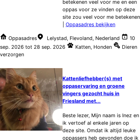
betekenen veel voor me en een
oppas voor ze vinden op deze
site zou veel voor me betekenen
|
Oppasadres bekijken
Oppasadres
Lelystad, Flevoland, Nederland
10
sep. 2026
tot
28 sep. 2026
Katten
,
Honden
Dieren
verzorgen
Kattenliefhebber(s) met
oppaservaring en groene
vingers gezocht huis in
Friesland met...
Beste lezer, Mijn naam is Inez en
ik vertoef al enkele jaren op
deze site. Omdat ik altijd leuke
oppassers heb gevonden doe ik