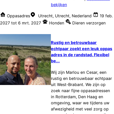
bekijken
Oppasadres
Utrecht, Utrecht, Nederland
19 feb.
2027
tot
6 mrt. 2027
Honden
Dieren verzorgen
Rustig en betrouwbaar
echtpaar zoekt een leuk oppas
adres in de randstad. Flexibel
be...
Wij zijn Marlou en Cesar, een
rustig en betrouwbaar echtpaar
uit West-Brabant. We zijn op
zoek naar fijne oppasadressen
in Rotterdam, Den Haag en
omgeving, waar we tijdens uw
afwezigheid met veel zorg op