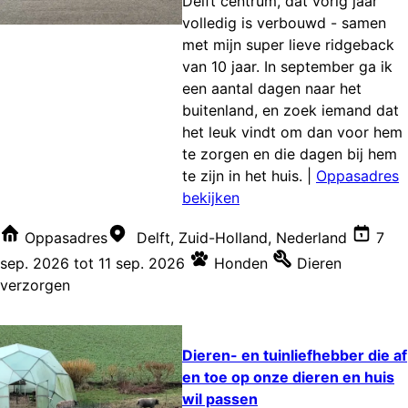
Delft centrum, dat vorig jaar
volledig is verbouwd - samen
met mijn super lieve ridgeback
van 10 jaar. In september ga ik
een aantal dagen naar het
buitenland, en zoek iemand dat
het leuk vindt om dan voor hem
te zorgen en die dagen bij hem
te zijn in het huis.
|
Oppasadres
bekijken
Oppasadres
Delft, Zuid-Holland, Nederland
7
sep. 2026
tot
11 sep. 2026
Honden
Dieren
verzorgen
Dieren- en tuinliefhebber die af
en toe op onze dieren en huis
wil passen