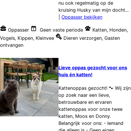
nu ook regelmatig op de
kruising Husky van mijn docht...
|
Oppasser bekijken
Oppasser
Geen vaste periode
Katten
,
Honden
,
Vogels
,
Kippen
,
Kleinvee
Dieren verzorgen
,
Gasten
ontvangen
Lieve oppas gezocht voor ons
huis én katten!
Kattenoppas gezocht! 🐾 Wij zijn
op zoek naar een lieve,
betrouwbare en ervaren
kattenoppas voor onze twee
katten, Moos en Donny.
Belangrijk voor ons: - Iemand
die alleen is - Geen eigen