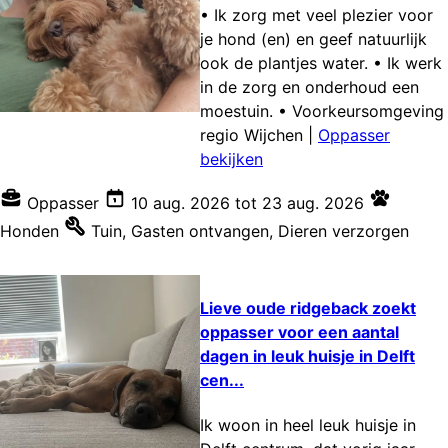
• Ik zorg met veel plezier voor
je hond (en) en geef natuurlijk
ook de plantjes water. • Ik werk
in de zorg en onderhoud een
moestuin. • Voorkeursomgeving
regio Wijchen
|
Oppasser
bekijken
Oppasser
10 aug. 2026
tot
23 aug. 2026
Honden
Tuin
,
Gasten ontvangen
,
Dieren verzorgen
Lieve oude ridgeback zoekt
oppasser voor een aantal
dagen in leuk huisje in Delft
cen...
Ik woon in heel leuk huisje in