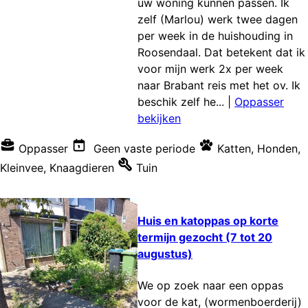
uw woning kunnen passen. Ik
zelf (Marlou) werk twee dagen
per week in de huishouding in
Roosendaal. Dat betekent dat ik
voor mijn werk 2x per week
naar Brabant reis met het ov. Ik
beschik zelf he...
|
Oppasser
bekijken
Oppasser
Geen vaste periode
Katten
,
Honden
,
Kleinvee
,
Knaagdieren
Tuin
Huis en katoppas op korte
termijn gezocht (7 tot 20
augustus)
We op zoek naar een oppas
voor de kat, (wormenboerderij)