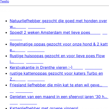
Twello
Nieuw
Natuurliefhebber gezocht die goed met honden over
w...
6 augustus 2026
Spoed! 2 weken Amsterdam met lieve poes
6 august
us 2026
Regelmatige oppas gezocht voor onze hond & 2 katt
e...
6 augustus 2026
Rustige huisoppas gezocht en voor lieve poes Flow
i...
5 augustus 2026
Kerstvakantie in Drenthe vieren :-)
5 augustus 2026
rustige kattenoppas gezocht voor katers Turbo en
Z...
5 augustus 2026
Friesland liefhebber die mijn kat te eten wil geve...
5
augustus 2026
Genieten van een maand in een sfeervol jaren '30 h...
5 augustus 2026
Kattenliefhebber met groene vingers!
5 augustus 2026