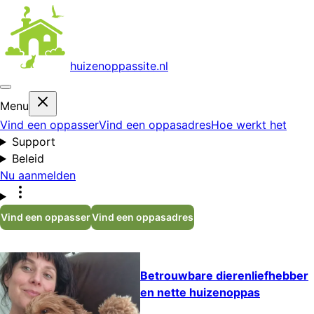
huizenoppas
site.nl
Menu
Vind een oppasser
Vind een oppasadres
Hoe werkt het
Support
Beleid
Nu aanmelden
Vind een oppasser
Vind een oppasadres
Betrouwbare dierenliefhebber
en nette huizenoppas