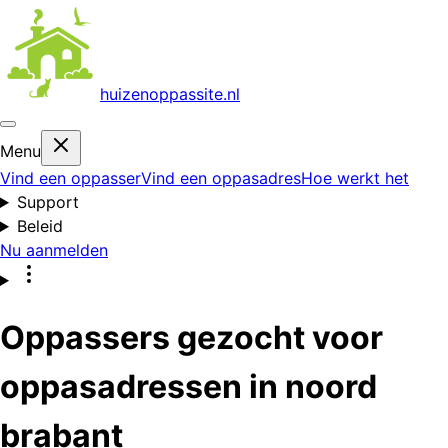
huizenoppas
site.nl
Menu
Vind een oppasser
Vind een oppasadres
Hoe werkt het
Support
Beleid
Nu aanmelden
Oppassers gezocht voor
oppasadressen in noord
brabant