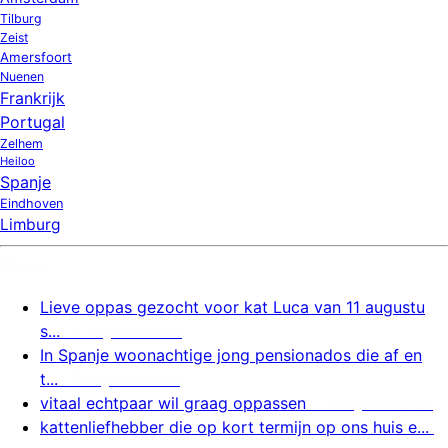
Tilburg
Zeist
Amersfoort
Nuenen
Frankrijk
Portugal
Zelhem
Heiloo
Spanje
Eindhoven
Limburg
Nieuw
Lieve oppas gezocht voor kat Luca van 11 augustu
s...
7 augustus 2026
In Spanje woonachtige jong pensionados die af en
t...
7 augustus 2026
vitaal echtpaar wil graag oppassen
7 augustus 2026
kattenliefhebber die op kort termijn op ons huis e...