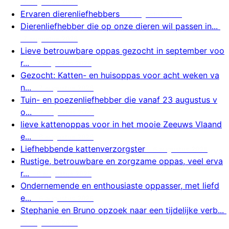
7 augustus 2026
Ervaren dierenliefhebbers
7 augustus 2026
Dierenliefhebber die op onze dieren wil passen in...
7 augustus 2026
Lieve betrouwbare oppas gezocht in september voo
r...
7 augustus 2026
Gezocht: Katten- en huisoppas voor acht weken va
n...
7 augustus 2026
Tuin- en poezenliefhebber die vanaf 23 augustus v
o...
7 augustus 2026
lieve kattenoppas voor in het mooie Zeeuws Vlaand
e...
6 augustus 2026
Liefhebbende kattenverzorgster
6 augustus 2026
Rustige, betrouwbare en zorgzame oppas, veel erva
r...
6 augustus 2026
Ondernemende en enthousiaste oppasser, met liefd
e...
6 augustus 2026
Stephanie en Bruno opzoek naar een tijdelijke verb...
6 augustus 2026