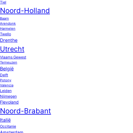
Tiel
Noord-Holland
Baarn
Arendonk
Harmelen
Twello
Drenthe
Utrecht
Vlaams Gewest
Terneuzen
België
Delft
Potony
Valencia
Leiden
Nijmegen
Flevoland
Noord-Brabant
Italië
Occitanie
Amsterdam