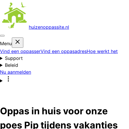
huizenoppas
site.nl
Menu
Vind een oppasser
Vind een oppasadres
Hoe werkt het
Support
Beleid
Nu aanmelden
Oppas in huis voor onze
poes Pip tijdens vakanties