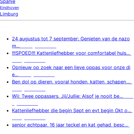
Spanje
Eindhoven
Limburg
Nieuw
24 augustus tot 7 september: Genieten van de nazo
m...
8 augustus 2026
!!!SPOED!!! Kattenliefhebber voor comfortabel huis...
8 augustus 2026
Opnieuw op zoek naar een lieve oppas voor onze di
e...
8 augustus 2026
Ben dol op dieren, vooral honden, katten, schapen,...
8 augustus 2026
Wij: Twee oppassers. Jij/Jullie: Alsof je nooit be...
8 a
ugustus 2026
Kattenliefhebber die begin Sept en evt begin Okt o...
8 augustus 2026
senior echtpaar, 16 jaar teckel en kat gehad, besc...
8 augustus 2026