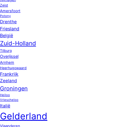
Zeist
Amersfoort
Potony
Drenthe
Friesland
België
Zuid-Holland
Tilburg
Overijssel
Arnhem
Heerhugowaard
Frankrijk
Zeeland
Groningen
Heiloo
Vriescheloo
Italië
Gelderland
Vlaanderen