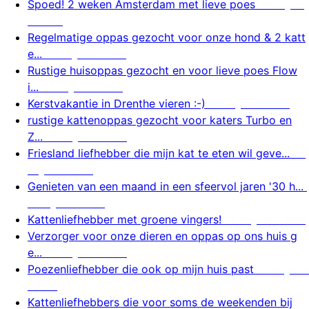
Spoed! 2 weken Amsterdam met lieve poes
6 august
us 2026
Regelmatige oppas gezocht voor onze hond & 2 katt
e...
6 augustus 2026
Rustige huisoppas gezocht en voor lieve poes Flow
i...
5 augustus 2026
Kerstvakantie in Drenthe vieren :-)
5 augustus 2026
rustige kattenoppas gezocht voor katers Turbo en
Z...
5 augustus 2026
Friesland liefhebber die mijn kat te eten wil geve...
5
augustus 2026
Genieten van een maand in een sfeervol jaren '30 h...
5 augustus 2026
Kattenliefhebber met groene vingers!
5 augustus 2026
Verzorger voor onze dieren en oppas op ons huis g
e...
4 augustus 2026
Poezenliefhebber die ook op mijn huis past
4 augustu
s 2026
Kattenliefhebbers die voor soms de weekenden bij