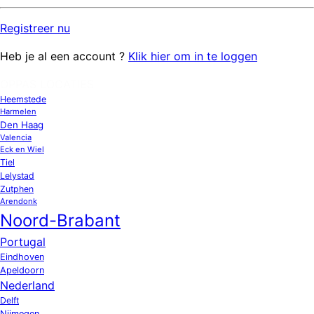
Registreer
nu
Heb je al een account ?
Klik hier om in te loggen
OPPAS LOCATIES
Heemstede
Harmelen
Den Haag
Valencia
Eck en Wiel
Tiel
Lelystad
Zutphen
Arendonk
Noord-Brabant
Portugal
Eindhoven
Apeldoorn
Nederland
Delft
Nijmegen