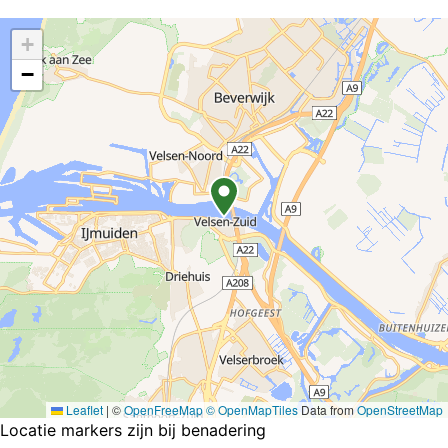
+
−
Leaflet
|
©
OpenFreeMap
© OpenMapTiles
Data from
OpenStreetMap
Locatie markers zijn bij benadering