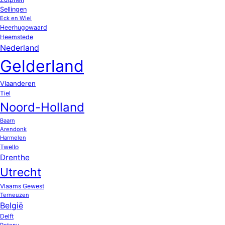
Sellingen
Eck en Wiel
Heerhugowaard
Heemstede
Nederland
Gelderland
Vlaanderen
Tiel
Noord-Holland
Baarn
Arendonk
Harmelen
Twello
Drenthe
Utrecht
Vlaams Gewest
Terneuzen
België
Delft
Potony