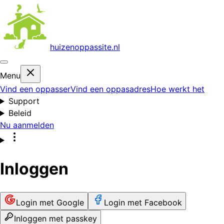
huizenoppas
site.nl
Menu
Vind een oppasser
Vind een oppasadres
Hoe werkt het
Support
Beleid
Nu aanmelden
Inloggen
Login met Google
Login met Facebook
Inloggen met passkey