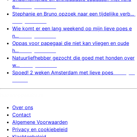
e...
6 augustus 2026
Stephanie en Bruno opzoek naar een tijdelijke verb...
6 augustus 2026
Wie komt er een lang weekend op mijn lieve poes e
n...
6 augustus 2026
Oppas voor papegaai die niet kan vliegen en oude
h...
6 augustus 2026
Natuurliefhebber gezocht die goed met honden over
w...
6 augustus 2026
Spoed! 2 weken Amsterdam met lieve poes
6 august
us 2026
huizenoppassite.nl
Over ons
Contact
Algemene Voorwaarden
Privacy en cookiebeleid
Klachtenbeleid