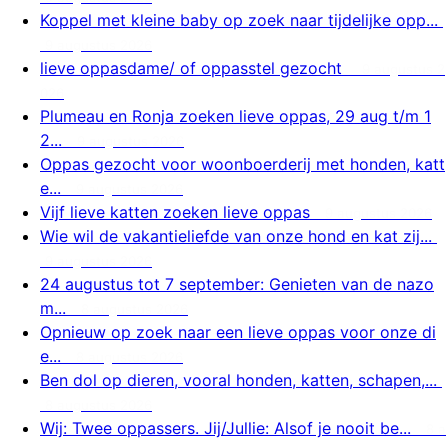
Koppel met kleine baby op zoek naar tijdelijke opp...
9 augustus 2026
lieve oppasdame/ of oppasstel gezocht
9 augustus 2
026
Plumeau en Ronja zoeken lieve oppas, 29 aug t/m 1
2...
9 augustus 2026
Oppas gezocht voor woonboerderij met honden, katt
e...
9 augustus 2026
Vijf lieve katten zoeken lieve oppas
9 augustus 2026
Wie wil de vakantieliefde van onze hond en kat zij...
9 augustus 2026
24 augustus tot 7 september: Genieten van de nazo
m...
8 augustus 2026
Opnieuw op zoek naar een lieve oppas voor onze di
e...
8 augustus 2026
Ben dol op dieren, vooral honden, katten, schapen,...
8 augustus 2026
Wij: Twee oppassers. Jij/Jullie: Alsof je nooit be...
8 a