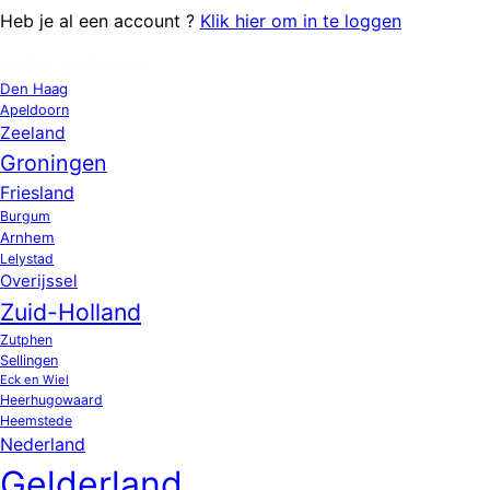
Heb je al een account ?
Klik hier om in te loggen
OPPAS LOCATIES
Den Haag
Apeldoorn
Zeeland
Groningen
Friesland
Burgum
Arnhem
Lelystad
Overijssel
Zuid-Holland
Zutphen
Sellingen
Eck en Wiel
Heerhugowaard
Heemstede
Nederland
Gelderland