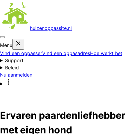
huizenoppas
site.nl
Menu
Vind een oppasser
Vind een oppasadres
Hoe werkt het
Support
Beleid
Nu aanmelden
Ervaren paardenliefhebber
met eigen hond