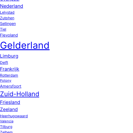
Nederland
Lelystad
Zutphen
Sellingen
Tiel
Flevoland
Gelderland
Limburg
Delft
Frankrijk
Rotterdam
Potony
Amersfoort
Zuid-Holland
Friesland
Zeeland
Heerhugowaard
Valencia
Tilburg
Zelhem