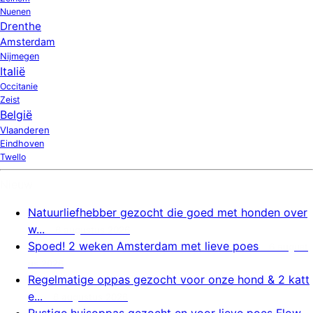
Nuenen
Drenthe
Amsterdam
Nijmegen
Italië
Occitanie
Zeist
België
Vlaanderen
Eindhoven
Twello
Nieuw
Natuurliefhebber gezocht die goed met honden over
w...
6 augustus 2026
Spoed! 2 weken Amsterdam met lieve poes
6 august
us 2026
Regelmatige oppas gezocht voor onze hond & 2 katt
e...
6 augustus 2026
Rustige huisoppas gezocht en voor lieve poes Flow