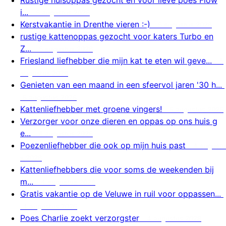
i...
5 augustus 2026
Kerstvakantie in Drenthe vieren :-)
5 augustus 2026
rustige kattenoppas gezocht voor katers Turbo en
Z...
5 augustus 2026
Friesland liefhebber die mijn kat te eten wil geve...
5
augustus 2026
Genieten van een maand in een sfeervol jaren '30 h...
5 augustus 2026
Kattenliefhebber met groene vingers!
5 augustus 2026
Verzorger voor onze dieren en oppas op ons huis g
e...
4 augustus 2026
Poezenliefhebber die ook op mijn huis past
4 augustu
s 2026
Kattenliefhebbers die voor soms de weekenden bij
m...
4 augustus 2026
Gratis vakantie op de Veluwe in ruil voor oppassen...
4 augustus 2026
Poes Charlie zoekt verzorgster
4 augustus 2026