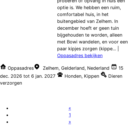
proberen of opvang in huis een
optie is. We hebben een ruim,
comfortabel huis, in het
buitengebied van Zelhem. In
december hoeft er geen tuin
bijgehouden te worden, alleen
met Bowi wandelen, en voor een
paar kipjes zorgen (kippe...
|
Oppasadres bekijken
Oppasadres
Zelhem, Gelderland, Nederland
15
dec. 2026
tot
6 jan. 2027
Honden
,
Kippen
Dieren
verzorgen
«
1
»