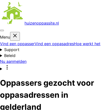
huizenoppas
site.nl
Menu
Vind een oppasser
Vind een oppasadres
Hoe werkt het
Support
Beleid
Nu aanmelden
Oppassers gezocht voor
oppasadressen in
gelderland