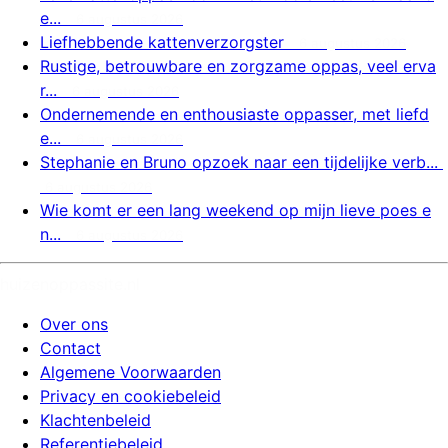
e...
6 augustus 2026
Liefhebbende kattenverzorgster
6 augustus 2026
Rustige, betrouwbare en zorgzame oppas, veel erva
r...
6 augustus 2026
Ondernemende en enthousiaste oppasser, met liefd
e...
6 augustus 2026
Stephanie en Bruno opzoek naar een tijdelijke verb...
6 augustus 2026
Wie komt er een lang weekend op mijn lieve poes e
n...
6 augustus 2026
huizenoppassite.nl
Over ons
Contact
Algemene Voorwaarden
Privacy en cookiebeleid
Klachtenbeleid
Referentiebeleid