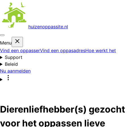
huizenoppas
site.nl
Menu
Vind een oppasser
Vind een oppasadres
Hoe werkt het
Support
Beleid
Nu aanmelden
Dierenliefhebber(s) gezocht
voor het oppassen lieve