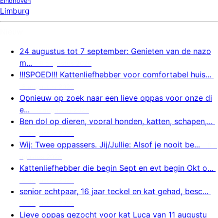
Eindhoven
Limburg
Nieuw
24 augustus tot 7 september: Genieten van de nazo
m...
8 augustus 2026
!!!SPOED!!! Kattenliefhebber voor comfortabel huis...
8 augustus 2026
Opnieuw op zoek naar een lieve oppas voor onze di
e...
8 augustus 2026
Ben dol op dieren, vooral honden, katten, schapen,...
8 augustus 2026
Wij: Twee oppassers. Jij/Jullie: Alsof je nooit be...
8 a
ugustus 2026
Kattenliefhebber die begin Sept en evt begin Okt o...
8 augustus 2026
senior echtpaar, 16 jaar teckel en kat gehad, besc...
8 augustus 2026
Lieve oppas gezocht voor kat Luca van 11 augustu