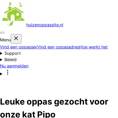
huizenoppas
site.nl
Menu
Vind een oppasser
Vind een oppasadres
Hoe werkt het
Support
Beleid
Nu aanmelden
Leuke oppas gezocht voor
onze kat Pipo