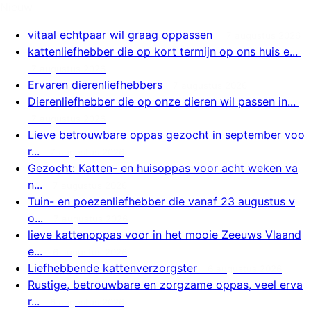
Nieuw
vitaal echtpaar wil graag oppassen
7 augustus 2026
kattenliefhebber die op kort termijn op ons huis e...
7 augustus 2026
Ervaren dierenliefhebbers
7 augustus 2026
Dierenliefhebber die op onze dieren wil passen in...
7 augustus 2026
Lieve betrouwbare oppas gezocht in september voo
r...
7 augustus 2026
Gezocht: Katten- en huisoppas voor acht weken va
n...
7 augustus 2026
Tuin- en poezenliefhebber die vanaf 23 augustus v
o...
7 augustus 2026
lieve kattenoppas voor in het mooie Zeeuws Vlaand
e...
6 augustus 2026
Liefhebbende kattenverzorgster
6 augustus 2026
Rustige, betrouwbare en zorgzame oppas, veel erva
r...
6 augustus 2026