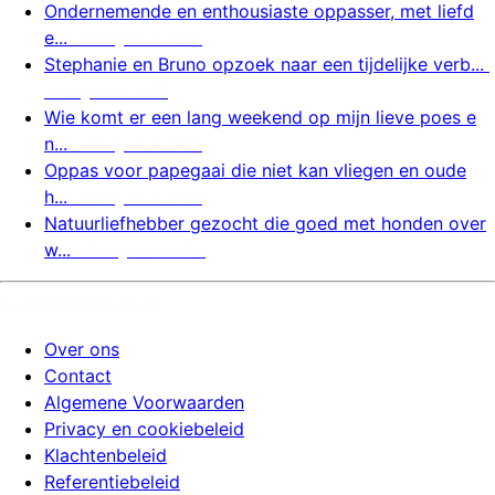
Ondernemende en enthousiaste oppasser, met liefd
e...
6 augustus 2026
Stephanie en Bruno opzoek naar een tijdelijke verb...
6 augustus 2026
Wie komt er een lang weekend op mijn lieve poes e
n...
6 augustus 2026
Oppas voor papegaai die niet kan vliegen en oude
h...
6 augustus 2026
Natuurliefhebber gezocht die goed met honden over
w...
6 augustus 2026
huizenoppassite.nl
Over ons
Contact
Algemene Voorwaarden
Privacy en cookiebeleid
Klachtenbeleid
Referentiebeleid