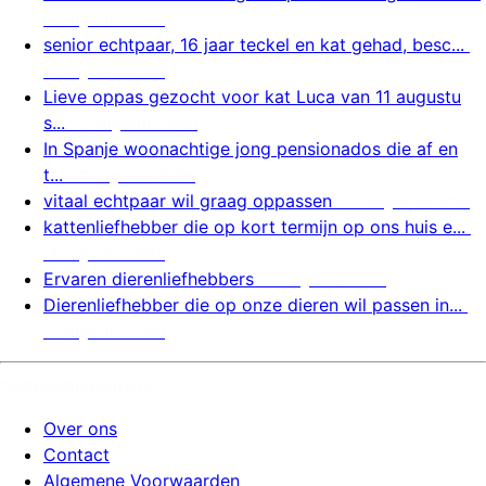
8 augustus 2026
senior echtpaar, 16 jaar teckel en kat gehad, besc...
8 augustus 2026
Lieve oppas gezocht voor kat Luca van 11 augustu
s...
7 augustus 2026
In Spanje woonachtige jong pensionados die af en
t...
7 augustus 2026
vitaal echtpaar wil graag oppassen
7 augustus 2026
kattenliefhebber die op kort termijn op ons huis e...
7 augustus 2026
Ervaren dierenliefhebbers
7 augustus 2026
Dierenliefhebber die op onze dieren wil passen in...
7 augustus 2026
huizenoppassite.nl
Over ons
Contact
Algemene Voorwaarden