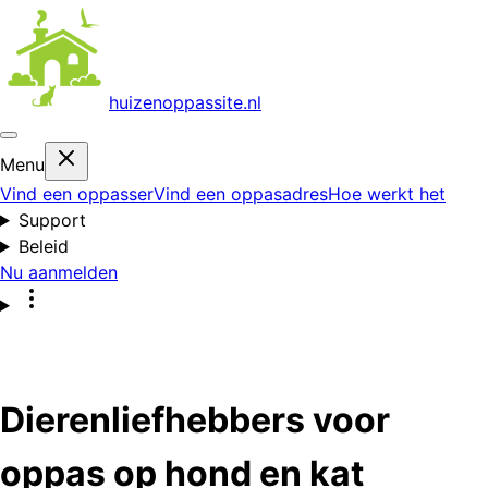
huizenoppas
site.nl
Menu
Vind een oppasser
Vind een oppasadres
Hoe werkt het
Support
Beleid
Nu aanmelden
Dierenliefhebbers voor
oppas op hond en kat