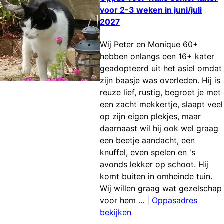
voor 2-3 weken in juni/juli
2027
Wij Peter en Monique 60+
hebben onlangs een 16+ kater
geadopteerd uit het asiel omdat
zijn baasje was overleden. Hij is
reuze lief, rustig, begroet je met
een zacht mekkertje, slaapt veel
op zijn eigen plekjes, maar
daarnaast wil hij ook wel graag
een beetje aandacht, een
knuffel, even spelen en 's
avonds lekker op schoot. Hij
komt buiten in omheinde tuin.
Wij willen graag wat gezelschap
voor hem ...
|
Oppasadres
bekijken