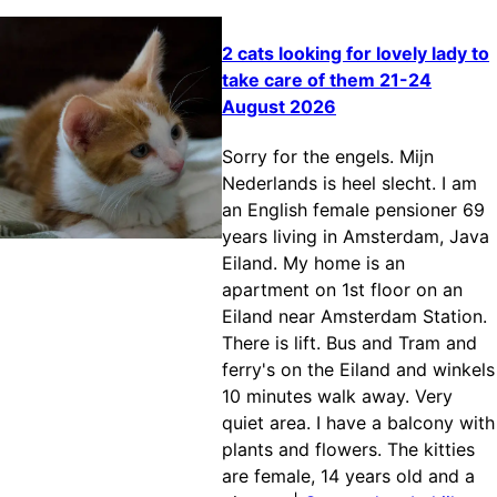
2 cats looking for lovely lady to
take care of them 21-24
August 2026
Sorry for the engels. Mijn
Nederlands is heel slecht. I am
an English female pensioner 69
years living in Amsterdam, Java
Eiland. My home is an
apartment on 1st floor on an
Eiland near Amsterdam Station.
There is lift. Bus and Tram and
ferry's on the Eiland and winkels
10 minutes walk away. Very
quiet area. I have a balcony with
plants and flowers. The kitties
are female, 14 years old and a