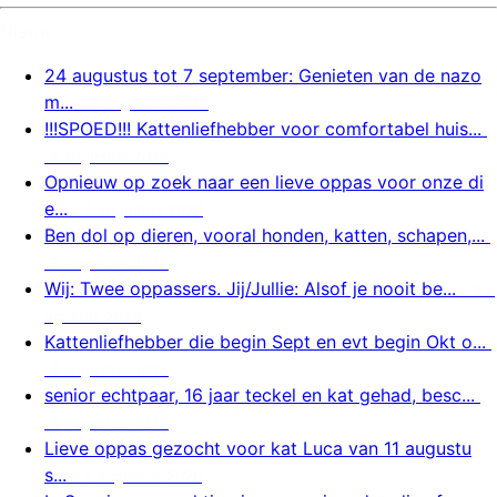
Nieuw
24 augustus tot 7 september: Genieten van de nazo
m...
8 augustus 2026
!!!SPOED!!! Kattenliefhebber voor comfortabel huis...
8 augustus 2026
Opnieuw op zoek naar een lieve oppas voor onze di
e...
8 augustus 2026
Ben dol op dieren, vooral honden, katten, schapen,...
8 augustus 2026
Wij: Twee oppassers. Jij/Jullie: Alsof je nooit be...
8 a
ugustus 2026
Kattenliefhebber die begin Sept en evt begin Okt o...
8 augustus 2026
senior echtpaar, 16 jaar teckel en kat gehad, besc...
8 augustus 2026
Lieve oppas gezocht voor kat Luca van 11 augustu
s...
7 augustus 2026