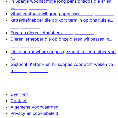
In Spanje woonachtige jong pensionados die af en
t...
7 augustus 2026
vitaal echtpaar wil graag oppassen
7 augustus 2026
kattenliefhebber die op kort termijn op ons huis e...
7 augustus 2026
Ervaren dierenliefhebbers
7 augustus 2026
Dierenliefhebber die op onze dieren wil passen in...
7 augustus 2026
Lieve betrouwbare oppas gezocht in september voo
r...
7 augustus 2026
Gezocht: Katten- en huisoppas voor acht weken va
n...
7 augustus 2026
huizenoppassite.nl
Over ons
Contact
Algemene Voorwaarden
Privacy en cookiebeleid