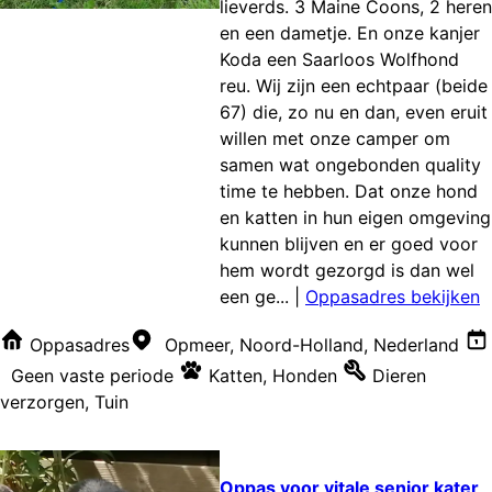
lieverds. 3 Maine Coons, 2 heren
en een dametje. En onze kanjer
Koda een Saarloos Wolfhond
reu. Wij zijn een echtpaar (beide
67) die, zo nu en dan, even eruit
willen met onze camper om
samen wat ongebonden quality
time te hebben. Dat onze hond
en katten in hun eigen omgeving
kunnen blijven en er goed voor
hem wordt gezorgd is dan wel
een ge...
|
Oppasadres bekijken
Oppasadres
Opmeer, Noord-Holland, Nederland
Geen vaste periode
Katten
,
Honden
Dieren
verzorgen
,
Tuin
Oppas voor vitale senior kater