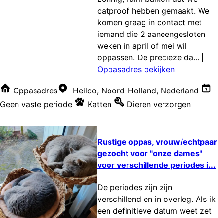
catproof hebben gemaakt. We
komen graag in contact met
iemand die 2 aaneengesloten
weken in april of mei wil
oppassen. De precieze da...
|
Oppasadres bekijken
Oppasadres
Heiloo, Noord-Holland, Nederland
Geen vaste periode
Katten
Dieren verzorgen
Rustige oppas, vrouw/echtpaar
gezocht voor "onze dames"
voor verschillende periodes i...
De periodes zijn zijn
verschillend en in overleg. Als ik
een definitieve datum weet zet