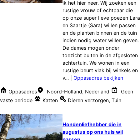
ik het hier neer. Wij zoeken een
rustige vrouw of echtpaar die
op onze super lieve poezen Lara
en Saartje (Sara) willen passen
en de planten binnen en de tuin
indien nodig water willen geven.
De dames mogen onder
toezicht buiten in de afgesloten
achtertuin. We wonen in een
rustige beurt vlak bij winkels en
v...
|
Oppasadres bekijken
Oppasadres
Noord-Holland, Nederland
Geen
vaste periode
Katten
Dieren verzorgen
,
Tuin
Hondenliefhebber die in
augustus op ons huis wil
passen