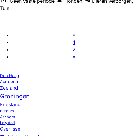
Geen vaste periode
Honden
Dieren verzorgen
,
Tuin
«
1
2
»
OPPAS LOCATIES
Den Haag
Apeldoorn
Zeeland
Groningen
Friesland
Burgum
Arnhem
Lelystad
Overijssel