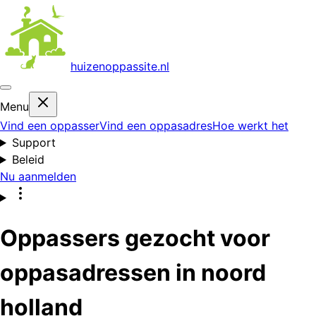
huizenoppas
site.nl
Menu
Vind een oppasser
Vind een oppasadres
Hoe werkt het
Support
Beleid
Nu aanmelden
Oppassers gezocht voor
oppasadressen in noord
holland