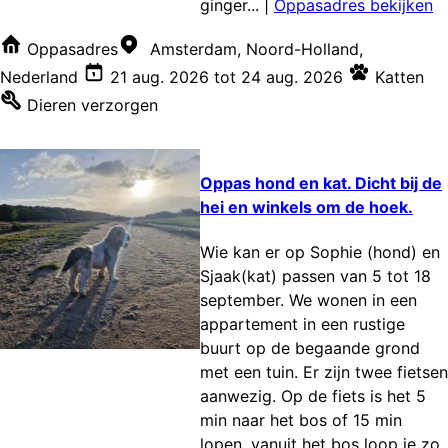
ginger...
|
Oppasadres bekijken
Oppasadres
Amsterdam, Noord-Holland,
Nederland
21 aug. 2026
tot
24 aug. 2026
Katten
Dieren verzorgen
Oppas hond en kat. Dicht bij de
hei en winkels om de hoek.
Wie kan er op Sophie (hond) en
Sjaak(kat) passen van 5 tot 18
september. We wonen in een
appartement in een rustige
buurt op de begaande grond
met een tuin. Er zijn twee fietsen
aanwezig. Op de fiets is het 5
min naar het bos of 15 min
lopen, vanuit het bos loop je zo