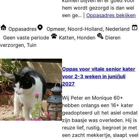
kunnen blijven en er goed voor
hem wordt gezorgd is dan wel
een ge...
|
Oppasadres bekijken
Oppasadres
Opmeer, Noord-Holland, Nederland
Geen vaste periode
Katten
,
Honden
Dieren
verzorgen
,
Tuin
Oppas voor vitale senior kater
voor 2-3 weken in juni/juli
2027
Wij Peter en Monique 60+
hebben onlangs een 16+ kater
geadopteerd uit het asiel omdat
zijn baasje was overleden. Hij is
reuze lief, rustig, begroet je met
een zacht mekkertje, slaapt veel