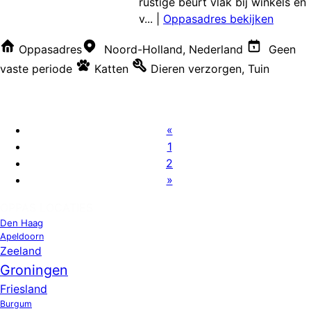
rustige beurt vlak bij winkels en
v...
|
Oppasadres bekijken
Oppasadres
Noord-Holland, Nederland
Geen
vaste periode
Katten
Dieren verzorgen
,
Tuin
«
1
2
»
OPPAS LOCATIES
Den Haag
Apeldoorn
Zeeland
Groningen
Friesland
Burgum