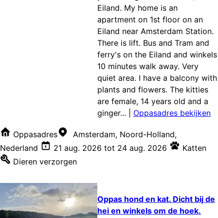
Eiland. My home is an
apartment on 1st floor on an
Eiland near Amsterdam Station.
There is lift. Bus and Tram and
ferry's on the Eiland and winkels
10 minutes walk away. Very
quiet area. I have a balcony with
plants and flowers. The kitties
are female, 14 years old and a
ginger...
|
Oppasadres bekijken
Oppasadres
Amsterdam, Noord-Holland,
Nederland
21 aug. 2026
tot
24 aug. 2026
Katten
Dieren verzorgen
Oppas hond en kat. Dicht bij de
hei en winkels om de hoek.