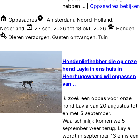
hebben ...
|
Oppasadres bekijken
Oppasadres
Amsterdam, Noord-Holland,
Nederland
23 sep. 2026
tot
18 okt. 2026
Honden
Dieren verzorgen
,
Gasten ontvangen
,
Tuin
Hondenliefhebber die op onze
hond Layla in ons huis in
Heerhugowaard wil oppassen
van...
Ik zoek een oppas voor onze
hond Layla van 20 augustus tot
en met 5 september.
Waarschijnlijk komen we 5
september weer terug. Layla
wordt in september 13 en is een