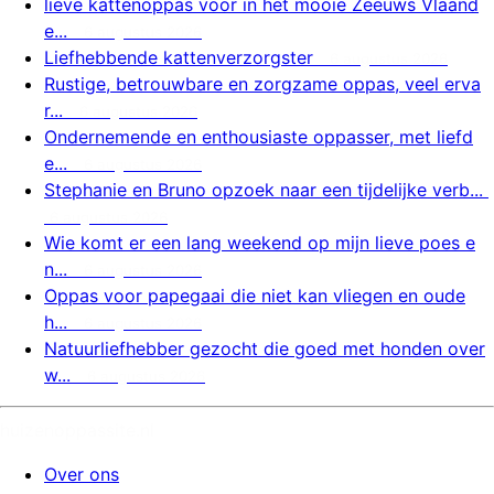
lieve kattenoppas voor in het mooie Zeeuws Vlaand
e...
6 augustus 2026
Liefhebbende kattenverzorgster
6 augustus 2026
Rustige, betrouwbare en zorgzame oppas, veel erva
r...
6 augustus 2026
Ondernemende en enthousiaste oppasser, met liefd
e...
6 augustus 2026
Stephanie en Bruno opzoek naar een tijdelijke verb...
6 augustus 2026
Wie komt er een lang weekend op mijn lieve poes e
n...
6 augustus 2026
Oppas voor papegaai die niet kan vliegen en oude
h...
6 augustus 2026
Natuurliefhebber gezocht die goed met honden over
w...
6 augustus 2026
huizenoppassite.nl
Over ons