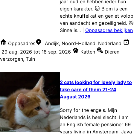
jaar oud en hebben ieder hun
eigen karakter. 🐱 Blom is een
echte knuffelkat en geniet volop
van aandacht en gezelligheid. 🐱
Sinne is...
|
Oppasadres bekijken
Oppasadres
Andijk, Noord-Holland, Nederland
29 aug. 2026
tot
18 sep. 2026
Katten
Dieren
verzorgen
,
Tuin
2 cats looking for lovely lady to
take care of them 21-24
August 2026
Sorry for the engels. Mijn
Nederlands is heel slecht. I am
an English female pensioner 69
years living in Amsterdam, Java