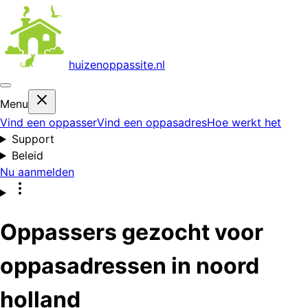
huizenoppas
site.nl
Menu
Vind een oppasser
Vind een oppasadres
Hoe werkt het
Support
Beleid
Nu aanmelden
Oppassers gezocht voor
oppasadressen in noord
holland