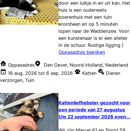
door een luikje in en uit kan. Het
huis is een ouderwets
boerenhuis met een tuin
eromheen en op 5 minuten
lopen naar de Waddenzee. Voor
een kunstenaar is er een atelier
in de schuur. Rustige ligging
|
Oppasadres bekijken
Oppasadres
Den Oever, Noord-Holland, Nederland
16 aug. 2026
tot
6 sep. 2026
Katten
Dieren
verzorgen
,
Tuin
Kattenliefhebster gezocht voor
een periode van 27 augustus
t/m 22 september 2026 even...
Wij zijn Marcel 61 en Sigrid 59