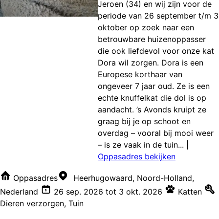
Jeroen (34) en wij zijn voor de
periode van 26 september t/m 3
oktober op zoek naar een
betrouwbare huizenoppasser
die ook liefdevol voor onze kat
Dora wil zorgen. Dora is een
Europese korthaar van
ongeveer 7 jaar oud. Ze is een
echte knuffelkat die dol is op
aandacht. ’s Avonds kruipt ze
graag bij je op schoot en
overdag – vooral bij mooi weer
– is ze vaak in de tuin...
|
Oppasadres bekijken
Oppasadres
Heerhugowaard, Noord-Holland,
Nederland
26 sep. 2026
tot
3 okt. 2026
Katten
Dieren verzorgen
,
Tuin