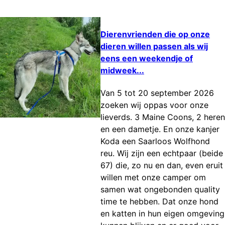
Dierenvrienden die op onze
dieren willen passen als wij
eens een weekendje of
midweek...
Van 5 tot 20 september 2026
zoeken wij oppas voor onze
lieverds. 3 Maine Coons, 2 heren
en een dametje. En onze kanjer
Koda een Saarloos Wolfhond
reu. Wij zijn een echtpaar (beide
67) die, zo nu en dan, even eruit
willen met onze camper om
samen wat ongebonden quality
time te hebben. Dat onze hond
en katten in hun eigen omgeving