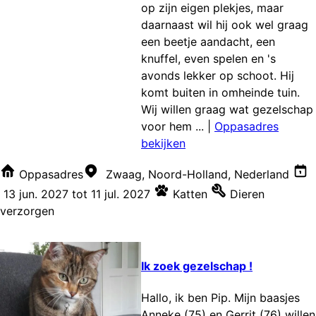
op zijn eigen plekjes, maar
daarnaast wil hij ook wel graag
een beetje aandacht, een
knuffel, even spelen en 's
avonds lekker op schoot. Hij
komt buiten in omheinde tuin.
Wij willen graag wat gezelschap
voor hem ...
|
Oppasadres
bekijken
Oppasadres
Zwaag, Noord-Holland, Nederland
13 jun. 2027
tot
11 jul. 2027
Katten
Dieren
verzorgen
Ik zoek gezelschap !
Hallo, ik ben Pip. Mijn baasjes
Anneke (75) en Gerrit (76) willen