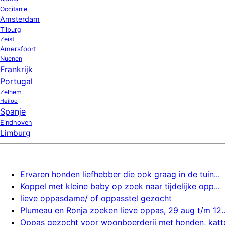
Occitanie
Amsterdam
Tilburg
Zeist
Amersfoort
Nuenen
Frankrijk
Portugal
Zelhem
Heiloo
Spanje
Eindhoven
Limburg
Nieuw
Ervaren honden liefhebber die ook graag in de tuin...
Koppel met kleine baby op zoek naar tijdelijke opp...
lieve oppasdame/ of oppasstel gezocht
9 augustus 2
Plumeau en Ronja zoeken lieve oppas, 29 aug t/m 12..
Oppas gezocht voor woonboerderij met honden, katte