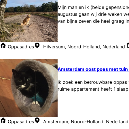
Mijn man en ik (beide gepension
augustus gaan wij drie weken we
van bijna zeven die heel graag i
Oppasadres
Hilversum, Noord-Holland, Nederland
Amsterdam oost poes met tuin z
Ik zoek een betrouwbare oppas voo
ruime appartement heeft 1 slaa
Oppasadres
Amsterdam, Noord-Holland, Nederland