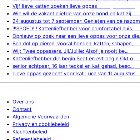
Vijf lieve katten zoeken lieve oppas
9 augustus 2026
Wie wil de vakantieliefde van onze hond en kat zij...
24 augustus tot 7 september: Genieten van de nazom.
!!!SPOED!!! Kattenliefhebber voor comfortabel huis...
Opnieuw op zoek naar een lieve oppas voor onze die.
Ben dol op dieren, vooral honden, katten, schapen,...
Wij: Twee oppassers. Jij/Jullie: Alsof je nooit be...
8 a
Kattenliefhebber die begin Sept en evt begin Okt o...
senior echtpaar, 16 jaar teckel en kat gehad, besc...
Lieve oppas gezocht voor kat Luca van 11 augustus...
huizenoppassite.nl
Over ons
Contact
Algemene Voorwaarden
Privacy en cookiebeleid
Klachtenbeleid
Referentiebeleid