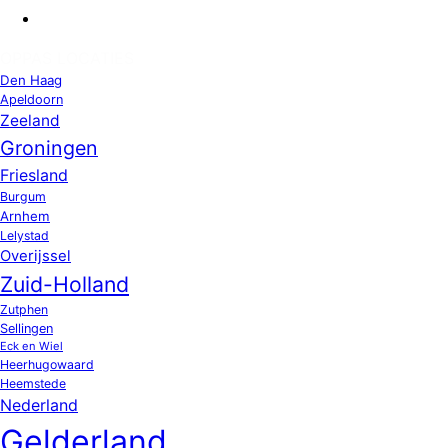
OPPAS LOCATIES
Den Haag
Apeldoorn
Zeeland
Groningen
Friesland
Burgum
Arnhem
Lelystad
Overijssel
Zuid-Holland
Zutphen
Sellingen
Eck en Wiel
Heerhugowaard
Heemstede
Nederland
Gelderland