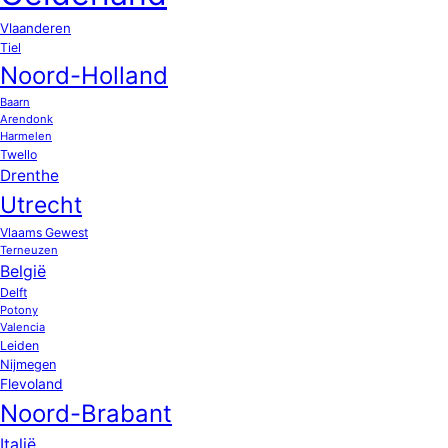
Vlaanderen
Tiel
Noord-Holland
Baarn
Arendonk
Harmelen
Twello
Drenthe
Utrecht
Vlaams Gewest
Terneuzen
België
Delft
Potony
Valencia
Leiden
Nijmegen
Flevoland
Noord-Brabant
Italië