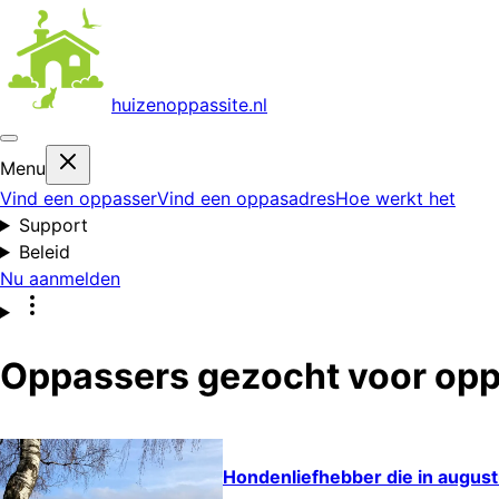
huizenoppas
site.nl
Menu
Vind een oppasser
Vind een oppasadres
Hoe werkt het
Support
Beleid
Nu aanmelden
Oppassers gezocht voor opp
Hondenliefhebber die in august