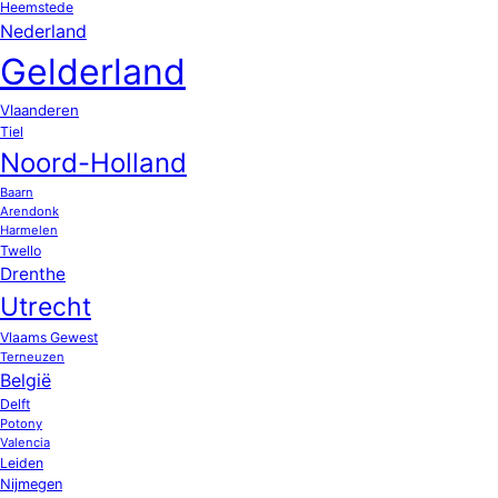
Heemstede
Nederland
Gelderland
Vlaanderen
Tiel
Noord-Holland
Baarn
Arendonk
Harmelen
Twello
Drenthe
Utrecht
Vlaams Gewest
Terneuzen
België
Delft
Potony
Valencia
Leiden
Nijmegen