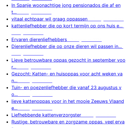
In Spanje woonachtige jong pensionados die af en
t...
7 augustus 2026
vitaal echtpaar wil graag oppassen
7 augustus 2026
kattenliefhebber die op kort termijn op ons huis e...
7 augustus 2026
Ervaren dierenliefhebbers
7 augustus 2026
Dierenliefhebber die op onze dieren wil passen in...
7 augustus 2026
Lieve betrouwbare oppas gezocht in september voo
r...
7 augustus 2026
Gezocht: Katten- en huisoppas voor acht weken va
n...
7 augustus 2026
Tuin- en poezenliefhebber die vanaf 23 augustus v
o...
7 augustus 2026
lieve kattenoppas voor in het mooie Zeeuws Vlaand
e...
6 augustus 2026
Liefhebbende kattenverzorgster
6 augustus 2026
Rustige, betrouwbare en zorgzame oppas, veel erva