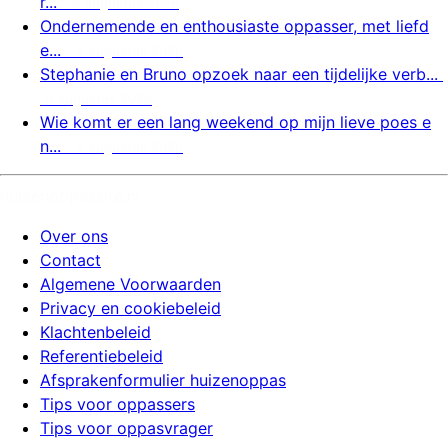
r...
6 augustus 2026
Ondernemende en enthousiaste oppasser, met liefd
e...
6 augustus 2026
Stephanie en Bruno opzoek naar een tijdelijke verb...
6 augustus 2026
Wie komt er een lang weekend op mijn lieve poes e
n...
6 augustus 2026
huizenoppassite.nl
Over ons
Contact
Algemene Voorwaarden
Privacy en cookiebeleid
Klachtenbeleid
Referentiebeleid
Afsprakenformulier huizenoppas
Tips voor oppassers
Tips voor oppasvrager