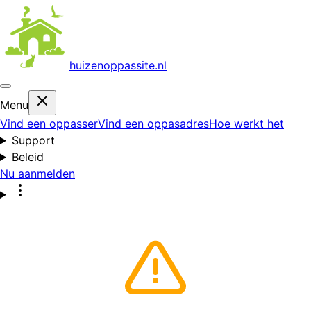
huizenoppas
site.nl
Menu
Vind een oppasser
Vind een oppasadres
Hoe werkt het
Support
Beleid
Nu aanmelden