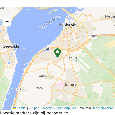
+
−
Leaflet
|
©
OpenFreeMap
© OpenMapTiles
Data from
OpenStreetMap
Locatie markers zijn bij benadering