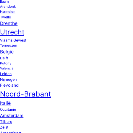
Baarn
Arendonk
Harmelen
Twello
Drenthe
Utrecht
Vlaams Gewest
Terneuzen
België
Delft
Potony
Valencia
Leiden
Nijmegen
Flevoland
Noord-Brabant
Italië
Occitanie
Amsterdam
Tilburg
Zeist