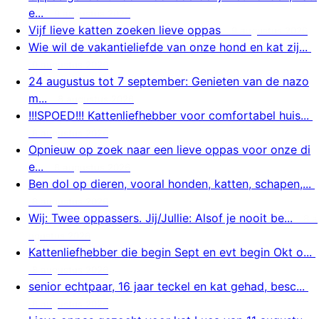
e...
9 augustus 2026
Vijf lieve katten zoeken lieve oppas
9 augustus 2026
Wie wil de vakantieliefde van onze hond en kat zij...
9 augustus 2026
24 augustus tot 7 september: Genieten van de nazo
m...
8 augustus 2026
!!!SPOED!!! Kattenliefhebber voor comfortabel huis...
8 augustus 2026
Opnieuw op zoek naar een lieve oppas voor onze di
e...
8 augustus 2026
Ben dol op dieren, vooral honden, katten, schapen,...
8 augustus 2026
Wij: Twee oppassers. Jij/Jullie: Alsof je nooit be...
8 a
ugustus 2026
Kattenliefhebber die begin Sept en evt begin Okt o...
8 augustus 2026
senior echtpaar, 16 jaar teckel en kat gehad, besc...
8 augustus 2026