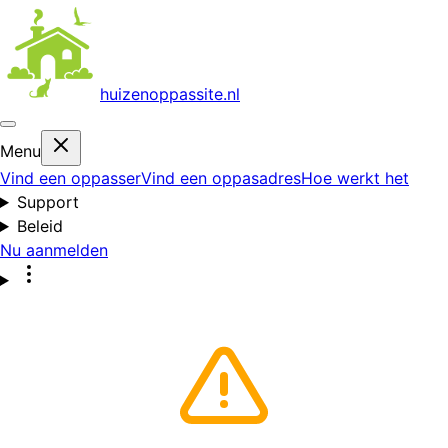
huizenoppas
site.nl
Menu
Vind een oppasser
Vind een oppasadres
Hoe werkt het
Support
Beleid
Nu aanmelden