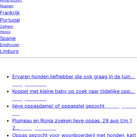
Amersfoort
Nuenen
Frankrijk
Portugal
Zelhem
Heiloo
Spanje
Eindhoven
Limburg
Nieuw
Ervaren honden liefhebber die ook graag in de tuin...
9 augustus 2026
Koppel met kleine baby op zoek naar tijdelijke opp...
9 augustus 2026
lieve oppasdame/ of oppasstel gezocht
9 augustus 2
026
Plumeau en Ronja zoeken lieve oppas, 29 aug t/m 1
2...
9 augustus 2026
Oppas gezocht voor woonboerderij met honden, katt