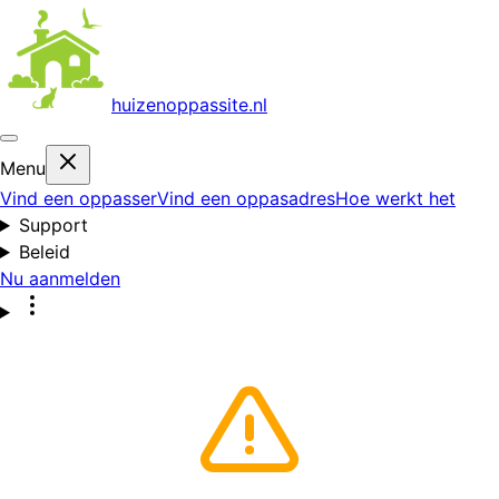
huizenoppas
site.nl
Menu
Vind een oppasser
Vind een oppasadres
Hoe werkt het
Support
Beleid
Nu aanmelden