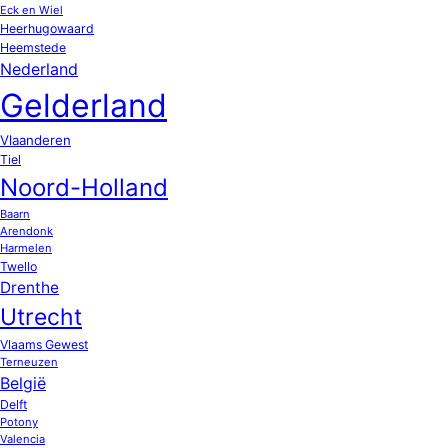
Eck en Wiel
Heerhugowaard
Heemstede
Nederland
Gelderland
Vlaanderen
Tiel
Noord-Holland
Baarn
Arendonk
Harmelen
Twello
Drenthe
Utrecht
Vlaams Gewest
Terneuzen
België
Delft
Potony
Valencia