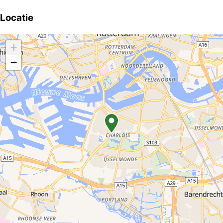
Locatie
+
−