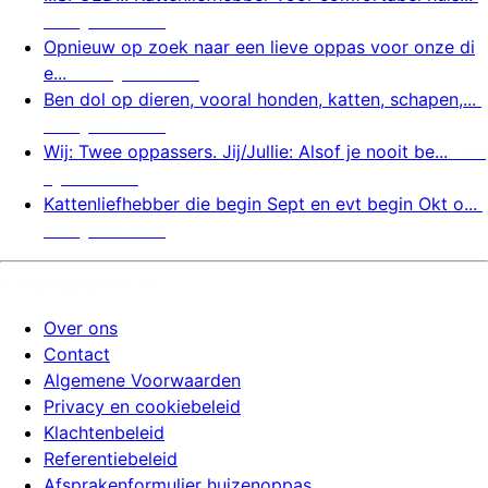
8 augustus 2026
Opnieuw op zoek naar een lieve oppas voor onze di
e...
8 augustus 2026
Ben dol op dieren, vooral honden, katten, schapen,...
8 augustus 2026
Wij: Twee oppassers. Jij/Jullie: Alsof je nooit be...
8 a
ugustus 2026
Kattenliefhebber die begin Sept en evt begin Okt o...
8 augustus 2026
huizenoppassite.nl
Over ons
Contact
Algemene Voorwaarden
Privacy en cookiebeleid
Klachtenbeleid
Referentiebeleid
Afsprakenformulier huizenoppas