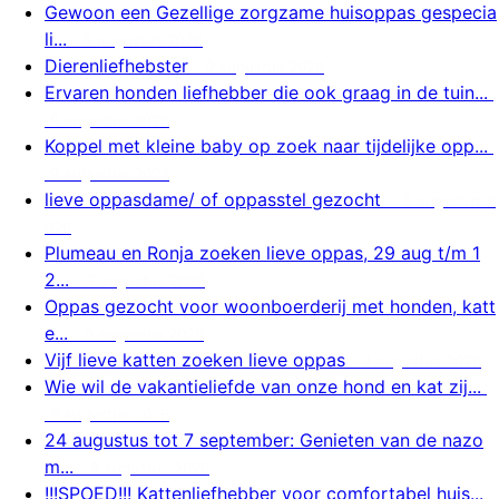
Gewoon een Gezellige zorgzame huisoppas gespecia
li...
9 augustus 2026
Dierenliefhebster
9 augustus 2026
Ervaren honden liefhebber die ook graag in de tuin...
9 augustus 2026
Koppel met kleine baby op zoek naar tijdelijke opp...
9 augustus 2026
lieve oppasdame/ of oppasstel gezocht
9 augustus 2
026
Plumeau en Ronja zoeken lieve oppas, 29 aug t/m 1
2...
9 augustus 2026
Oppas gezocht voor woonboerderij met honden, katt
e...
9 augustus 2026
Vijf lieve katten zoeken lieve oppas
9 augustus 2026
Wie wil de vakantieliefde van onze hond en kat zij...
9 augustus 2026
24 augustus tot 7 september: Genieten van de nazo
m...
8 augustus 2026
!!!SPOED!!! Kattenliefhebber voor comfortabel huis...