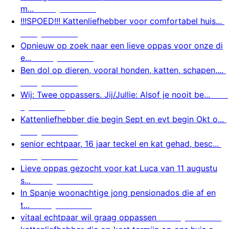
m...
8 augustus 2026
!!!SPOED!!! Kattenliefhebber voor comfortabel huis...
8 augustus 2026
Opnieuw op zoek naar een lieve oppas voor onze di
e...
8 augustus 2026
Ben dol op dieren, vooral honden, katten, schapen,...
8 augustus 2026
Wij: Twee oppassers. Jij/Jullie: Alsof je nooit be...
8 a
ugustus 2026
Kattenliefhebber die begin Sept en evt begin Okt o...
8 augustus 2026
senior echtpaar, 16 jaar teckel en kat gehad, besc...
8 augustus 2026
Lieve oppas gezocht voor kat Luca van 11 augustu
s...
7 augustus 2026
In Spanje woonachtige jong pensionados die af en
t...
7 augustus 2026
vitaal echtpaar wil graag oppassen
7 augustus 2026