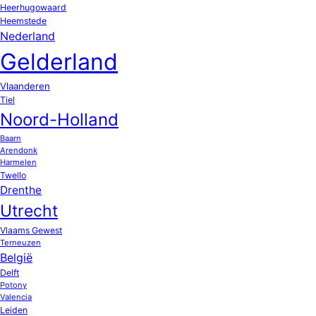
Heerhugowaard
Heemstede
Nederland
Gelderland
Vlaanderen
Tiel
Noord-Holland
Baarn
Arendonk
Harmelen
Twello
Drenthe
Utrecht
Vlaams Gewest
Terneuzen
België
Delft
Potony
Valencia
Leiden