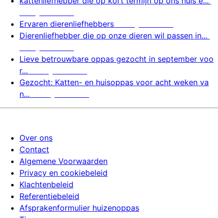
kattenliefhebber die op kort termijn op ons huis e...
7 augustus 2026
Ervaren dierenliefhebbers
7 augustus 2026
Dierenliefhebber die op onze dieren wil passen in...
7 augustus 2026
Lieve betrouwbare oppas gezocht in september voo
r...
7 augustus 2026
Gezocht: Katten- en huisoppas voor acht weken va
n...
7 augustus 2026
huizenoppassite.nl
Over ons
Contact
Algemene Voorwaarden
Privacy en cookiebeleid
Klachtenbeleid
Referentiebeleid
Afsprakenformulier huizenoppas