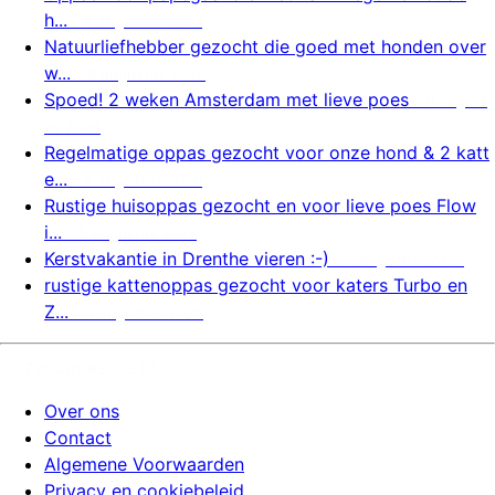
h...
6 augustus 2026
Natuurliefhebber gezocht die goed met honden over
w...
6 augustus 2026
Spoed! 2 weken Amsterdam met lieve poes
6 august
us 2026
Regelmatige oppas gezocht voor onze hond & 2 katt
e...
6 augustus 2026
Rustige huisoppas gezocht en voor lieve poes Flow
i...
5 augustus 2026
Kerstvakantie in Drenthe vieren :-)
5 augustus 2026
rustige kattenoppas gezocht voor katers Turbo en
Z...
5 augustus 2026
huizenoppassite.nl
Over ons
Contact
Algemene Voorwaarden
Privacy en cookiebeleid