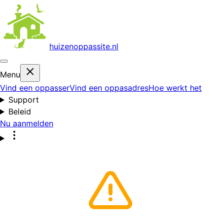
huizenoppas
site.nl
Menu
Vind een oppasser
Vind een oppasadres
Hoe werkt het
Support
Beleid
Nu aanmelden