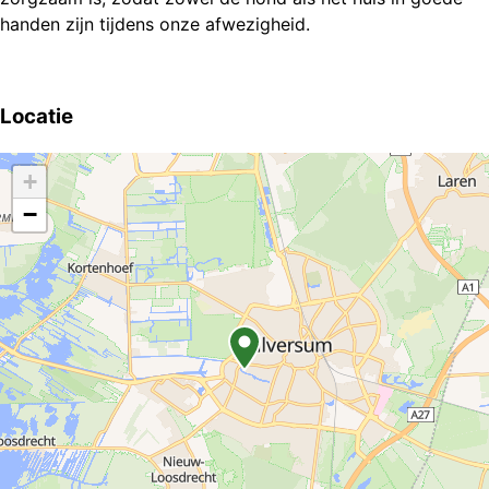
handen zijn tijdens onze afwezigheid.
Locatie
+
−