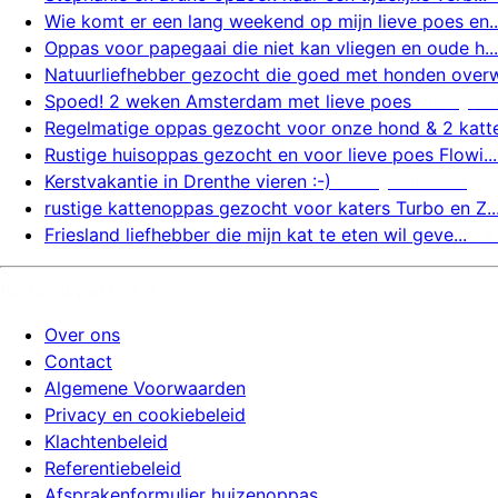
Wie komt er een lang weekend op mijn lieve poes en..
Oppas voor papegaai die niet kan vliegen en oude h...
Natuurliefhebber gezocht die goed met honden overw.
Spoed! 2 weken Amsterdam met lieve poes
6 august
Regelmatige oppas gezocht voor onze hond & 2 katte.
Rustige huisoppas gezocht en voor lieve poes Flowi...
Kerstvakantie in Drenthe vieren :-)
5 augustus 2026
rustige kattenoppas gezocht voor katers Turbo en Z..
Friesland liefhebber die mijn kat te eten wil geve...
5
huizenoppassite.nl
Over ons
Contact
Algemene Voorwaarden
Privacy en cookiebeleid
Klachtenbeleid
Referentiebeleid
Afsprakenformulier huizenoppas