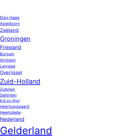
OPPAS LOCATIES
Den Haag
Apeldoorn
Zeeland
Groningen
Friesland
Burgum
Arnhem
Lelystad
Overijssel
Zuid-Holland
Zutphen
Sellingen
Eck en Wiel
Heerhugowaard
Heemstede
Nederland
Gelderland