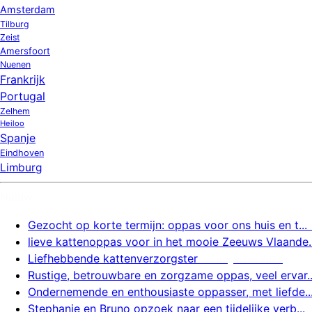
Amsterdam
Tilburg
Zeist
Amersfoort
Nuenen
Frankrijk
Portugal
Zelhem
Heiloo
Spanje
Eindhoven
Limburg
Nieuw
Gezocht op korte termijn: oppas voor ons huis en t...
lieve kattenoppas voor in het mooie Zeeuws Vlaande..
Liefhebbende kattenverzorgster
6 augustus 2026
Rustige, betrouwbare en zorgzame oppas, veel ervar..
Ondernemende en enthousiaste oppasser, met liefde..
Stephanie en Bruno opzoek naar een tijdelijke verb...