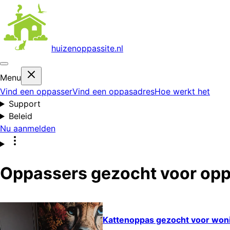
huizenoppas
site.nl
Menu
Vind een oppasser
Vind een oppasadres
Hoe werkt het
Support
Beleid
Nu aanmelden
Oppassers gezocht voor opp
Kattenoppas gezocht voor won