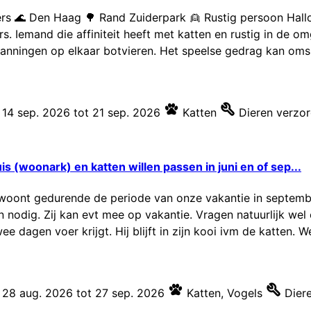
ers 🌊 Den Haag 🌳 Rand Zuiderpark 👱 Rustig persoon Hallo
s. Iemand die affiniteit heeft met katten en rustig in de 
nningen op elkaar botvieren. Het speelse gedrag kan omsla
14 sep. 2026
tot
21 sep. 2026
Katten
Dieren verzo
s (woonark) en katten willen passen in juni en of sep...
woont gedurende de periode van onze vakantie in septembe
n nodig. Zij kan evt mee op vakantie. Vragen natuurlijk we
e dagen voer krijgt. Hij blijft in zijn kooi ivm de katten. W
28 aug. 2026
tot
27 sep. 2026
Katten
,
Vogels
Dier