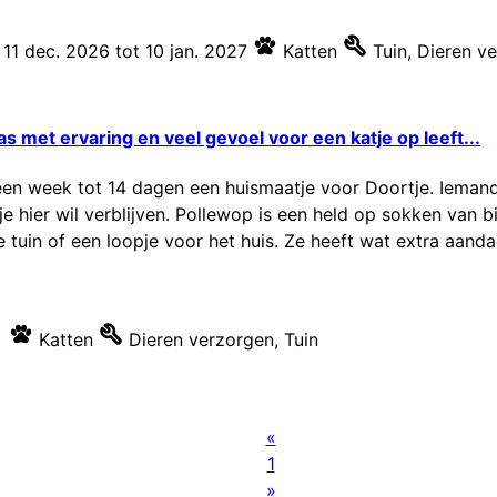
11 dec. 2026
tot
10 jan. 2027
Katten
Tuin
,
Dieren v
s met ervaring en veel gevoel voor een katje op leeft...
n week tot 14 dagen een huismaatje voor Doortje. Iemand a
e hier wil verblijven. Pollewop is een held op sokken van bij
uin of een loopje voor het huis. Ze heeft wat extra aandac
Katten
Dieren verzorgen
,
Tuin
«
1
»