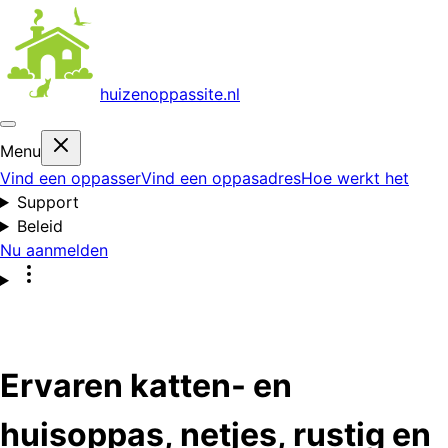
huizenoppas
site.nl
Menu
Vind een oppasser
Vind een oppasadres
Hoe werkt het
Support
Beleid
Nu aanmelden
Ervaren katten- en
huisoppas, netjes, rustig en