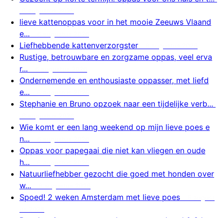
6 augustus 2026
lieve kattenoppas voor in het mooie Zeeuws Vlaand
e...
6 augustus 2026
Liefhebbende kattenverzorgster
6 augustus 2026
Rustige, betrouwbare en zorgzame oppas, veel erva
r...
6 augustus 2026
Ondernemende en enthousiaste oppasser, met liefd
e...
6 augustus 2026
Stephanie en Bruno opzoek naar een tijdelijke verb...
6 augustus 2026
Wie komt er een lang weekend op mijn lieve poes e
n...
6 augustus 2026
Oppas voor papegaai die niet kan vliegen en oude
h...
6 augustus 2026
Natuurliefhebber gezocht die goed met honden over
w...
6 augustus 2026
Spoed! 2 weken Amsterdam met lieve poes
6 august
us 2026