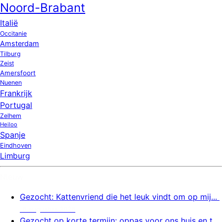
Noord-Brabant
Italië
Occitanie
Amsterdam
Tilburg
Zeist
Amersfoort
Nuenen
Frankrijk
Portugal
Zelhem
Heiloo
Spanje
Eindhoven
Limburg
Nieuw
Gezocht: Kattenvriend die het leuk vindt om op mij...
6 augustus 2026
Gezocht op korte termijn: oppas voor ons huis en t...