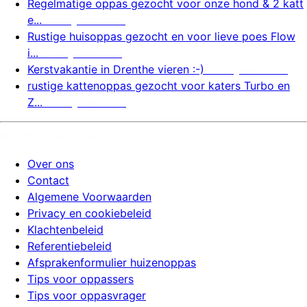
Regelmatige oppas gezocht voor onze hond & 2 katt
e...
6 augustus 2026
Rustige huisoppas gezocht en voor lieve poes Flow
i...
5 augustus 2026
Kerstvakantie in Drenthe vieren :-)
5 augustus 2026
rustige kattenoppas gezocht voor katers Turbo en
Z...
5 augustus 2026
huizenoppassite.nl
Over ons
Contact
Algemene Voorwaarden
Privacy en cookiebeleid
Klachtenbeleid
Referentiebeleid
Afsprakenformulier huizenoppas
Tips voor oppassers
Tips voor oppasvrager