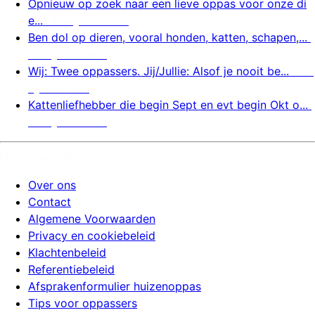
Opnieuw op zoek naar een lieve oppas voor onze di
e...
8 augustus 2026
Ben dol op dieren, vooral honden, katten, schapen,...
8 augustus 2026
Wij: Twee oppassers. Jij/Jullie: Alsof je nooit be...
8 a
ugustus 2026
Kattenliefhebber die begin Sept en evt begin Okt o...
8 augustus 2026
huizenoppassite.nl
Over ons
Contact
Algemene Voorwaarden
Privacy en cookiebeleid
Klachtenbeleid
Referentiebeleid
Afsprakenformulier huizenoppas
Tips voor oppassers