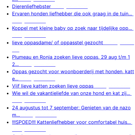
Dierenliefhebster
9 augustus 2026
Ervaren honden liefhebber die ook graag in de tuin...
9 augustus 2026
Koppel met kleine baby op zoek naar tijdelijke opp...
9 augustus 2026
lieve oppasdame/ of oppasstel gezocht
9 augustus 2
026
Plumeau en Ronja zoeken lieve oppas, 29 aug t/m 1
2...
9 augustus 2026
Oppas gezocht voor woonboerderij met honden, katt
e...
9 augustus 2026
Vijf lieve katten zoeken lieve oppas
9 augustus 2026
Wie wil de vakantieliefde van onze hond en kat zij...
9 augustus 2026
24 augustus tot 7 september: Genieten van de nazo
m...
8 augustus 2026
!!!SPOED!!! Kattenliefhebber voor comfortabel huis...
8 augustus 2026