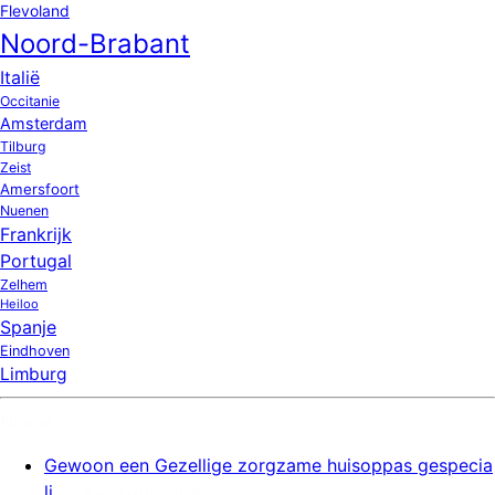
Flevoland
Noord-Brabant
Italië
Occitanie
Amsterdam
Tilburg
Zeist
Amersfoort
Nuenen
Frankrijk
Portugal
Zelhem
Heiloo
Spanje
Eindhoven
Limburg
Nieuw
Gewoon een Gezellige zorgzame huisoppas gespecia
li...
9 augustus 2026