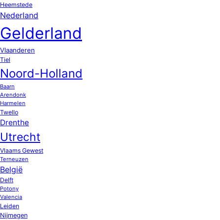
Heemstede
Nederland
Gelderland
Vlaanderen
Tiel
Noord-Holland
Baarn
Arendonk
Harmelen
Twello
Drenthe
Utrecht
Vlaams Gewest
Terneuzen
België
Delft
Potony
Valencia
Leiden
Nijmegen