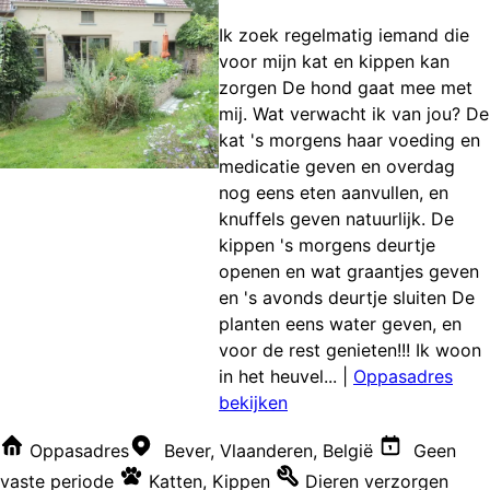
Ik zoek regelmatig iemand die
voor mijn kat en kippen kan
zorgen De hond gaat mee met
mij. Wat verwacht ik van jou? De
kat 's morgens haar voeding en
medicatie geven en overdag
nog eens eten aanvullen, en
knuffels geven natuurlijk. De
kippen 's morgens deurtje
openen en wat graantjes geven
en 's avonds deurtje sluiten De
planten eens water geven, en
voor de rest genieten!!! Ik woon
in het heuvel...
|
Oppasadres
bekijken
Oppasadres
Bever, Vlaanderen, België
Geen
vaste periode
Katten
,
Kippen
Dieren verzorgen