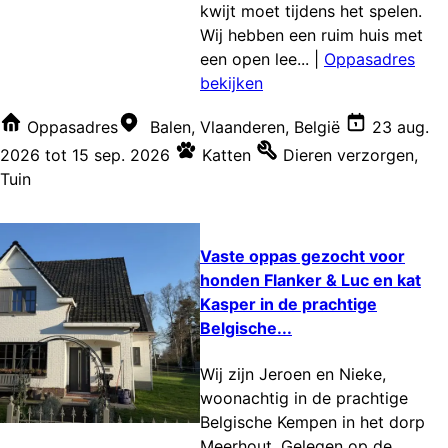
kwijt moet tijdens het spelen.
Wij hebben een ruim huis met
een open lee...
|
Oppasadres
bekijken
Oppasadres
Balen, Vlaanderen, België
23 aug.
2026
tot
15 sep. 2026
Katten
Dieren verzorgen
,
Tuin
Vaste oppas gezocht voor
honden Flanker & Luc en kat
Kasper in de prachtige
Belgische...
Wij zijn Jeroen en Nieke,
woonachtig in de prachtige
Belgische Kempen in het dorp
Meerhout. Gelegen op de