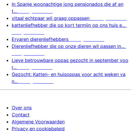
In Spanje woonachtige jong pensionados die af en
t...
7 augustus 2026
vitaal echtpaar wil graag oppassen
7 augustus 2026
kattenliefhebber die op kort termijn op ons huis e...
7 augustus 2026
Ervaren dierenliefhebbers
7 augustus 2026
Dierenliefhebber die op onze dieren wil passen in...
7 augustus 2026
Lieve betrouwbare oppas gezocht in september voo
r...
7 augustus 2026
Gezocht: Katten- en huisoppas voor acht weken va
n...
7 augustus 2026
huizenoppassite.nl
Over ons
Contact
Algemene Voorwaarden
Privacy en cookiebeleid