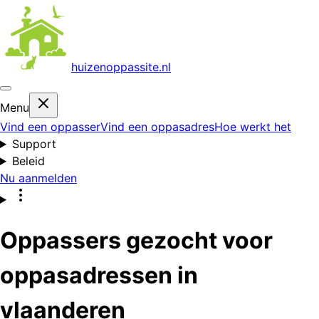
huizenoppas
site.nl
Menu
Vind een oppasser
Vind een oppasadres
Hoe werkt het
Support
Beleid
Nu aanmelden
Oppassers gezocht voor
oppasadressen in
vlaanderen