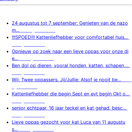
Nieuw
24 augustus tot 7 september: Genieten van de nazo
m...
8 augustus 2026
!!!SPOED!!! Kattenliefhebber voor comfortabel huis...
8 augustus 2026
Opnieuw op zoek naar een lieve oppas voor onze di
e...
8 augustus 2026
Ben dol op dieren, vooral honden, katten, schapen,...
8 augustus 2026
Wij: Twee oppassers. Jij/Jullie: Alsof je nooit be...
8 a
ugustus 2026
Kattenliefhebber die begin Sept en evt begin Okt o...
8 augustus 2026
senior echtpaar, 16 jaar teckel en kat gehad, besc...
8 augustus 2026
Lieve oppas gezocht voor kat Luca van 11 augustu
s...
7 augustus 2026