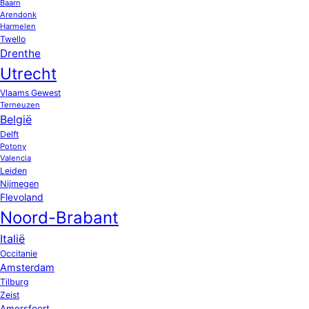
Baarn
Arendonk
Harmelen
Twello
Drenthe
Utrecht
Vlaams Gewest
Terneuzen
België
Delft
Potony
Valencia
Leiden
Nijmegen
Flevoland
Noord-Brabant
Italië
Occitanie
Amsterdam
Tilburg
Zeist
Amersfoort