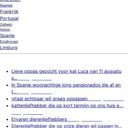
Nuenen
Frankrijk
Portugal
Zelhem
Heiloo
Spanje
Eindhoven
Limburg
Nieuw
Lieve oppas gezocht voor kat Luca van 11 augustu
s...
7 augustus 2026
In Spanje woonachtige jong pensionados die af en
t...
7 augustus 2026
vitaal echtpaar wil graag oppassen
7 augustus 2026
kattenliefhebber die op kort termijn op ons huis e...
7 augustus 2026
Ervaren dierenliefhebbers
7 augustus 2026
Dierenliefhebber die op onze dieren wil passen in...