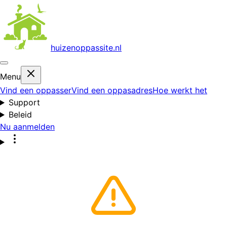
huizenoppas
site.nl
Menu
Vind een oppasser
Vind een oppasadres
Hoe werkt het
Support
Beleid
Nu aanmelden