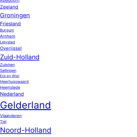
Apeldoorn
Zeeland
Groningen
Friesland
Burgum
Arnhem
Lelystad
Overijssel
Zuid-Holland
Zutphen
Sellingen
Eck en Wiel
Heerhugowaard
Heemstede
Nederland
Gelderland
Vlaanderen
Tiel
Noord-Holland