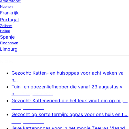
Amersfoort
Nuenen
Frankrijk
Portugal
Zelhem
Heiloo
Spanje
Eindhoven
Limburg
Nieuw
Gezocht: Katten- en huisoppas voor acht weken va
n...
7 augustus 2026
Tuin- en poezenliefhebber die vanaf 23 augustus v
o...
7 augustus 2026
Gezocht: Kattenvriend die het leuk vindt om op mij...
6 augustus 2026
Gezocht op korte termijn: oppas voor ons huis en t...
6 augustus 2026
lieve kattenoppas voor in het mooie Zeeuws Vlaand