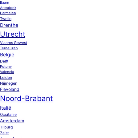
Baarn
Arendonk
Harmelen
Twello
Drenthe
Utrecht
Vlaams Gewest
Terneuzen
België
Delft
Potony
Valencia
Leiden
Nijmegen
Flevoland
Noord-Brabant
Italië
Occitanie
Amsterdam
Tilburg
Zeist