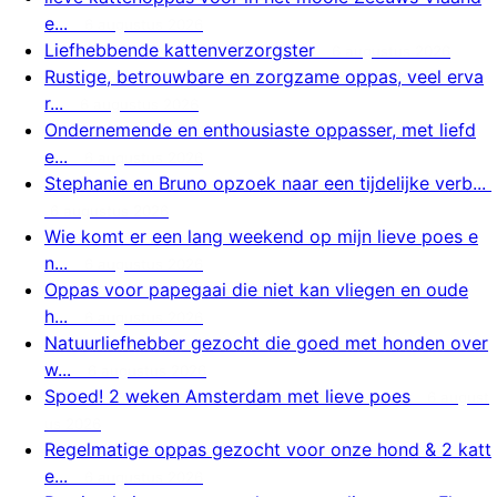
e...
6 augustus 2026
Liefhebbende kattenverzorgster
6 augustus 2026
Rustige, betrouwbare en zorgzame oppas, veel erva
r...
6 augustus 2026
Ondernemende en enthousiaste oppasser, met liefd
e...
6 augustus 2026
Stephanie en Bruno opzoek naar een tijdelijke verb...
6 augustus 2026
Wie komt er een lang weekend op mijn lieve poes e
n...
6 augustus 2026
Oppas voor papegaai die niet kan vliegen en oude
h...
6 augustus 2026
Natuurliefhebber gezocht die goed met honden over
w...
6 augustus 2026
Spoed! 2 weken Amsterdam met lieve poes
6 august
us 2026
Regelmatige oppas gezocht voor onze hond & 2 katt
e...
6 augustus 2026