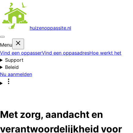
huizenoppas
site.nl
Menu
Vind een oppasser
Vind een oppasadres
Hoe werkt het
Support
Beleid
Nu aanmelden
Met zorg, aandacht en
verantwoordelijkheid voor