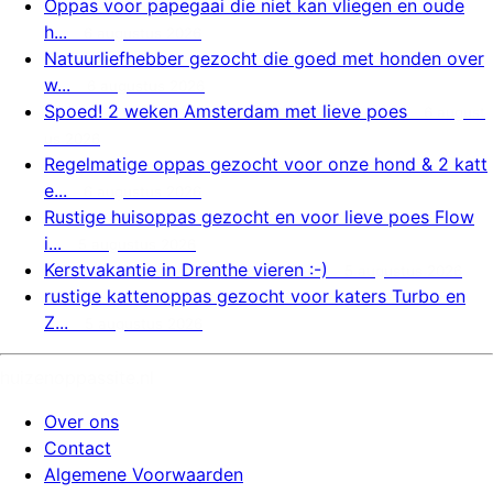
Oppas voor papegaai die niet kan vliegen en oude
h...
6 augustus 2026
Natuurliefhebber gezocht die goed met honden over
w...
6 augustus 2026
Spoed! 2 weken Amsterdam met lieve poes
6 august
us 2026
Regelmatige oppas gezocht voor onze hond & 2 katt
e...
6 augustus 2026
Rustige huisoppas gezocht en voor lieve poes Flow
i...
5 augustus 2026
Kerstvakantie in Drenthe vieren :-)
5 augustus 2026
rustige kattenoppas gezocht voor katers Turbo en
Z...
5 augustus 2026
huizenoppassite.nl
Over ons
Contact
Algemene Voorwaarden