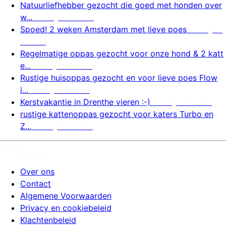
Natuurliefhebber gezocht die goed met honden over
w...
6 augustus 2026
Spoed! 2 weken Amsterdam met lieve poes
6 august
us 2026
Regelmatige oppas gezocht voor onze hond & 2 katt
e...
6 augustus 2026
Rustige huisoppas gezocht en voor lieve poes Flow
i...
5 augustus 2026
Kerstvakantie in Drenthe vieren :-)
5 augustus 2026
rustige kattenoppas gezocht voor katers Turbo en
Z...
5 augustus 2026
huizenoppassite.nl
Over ons
Contact
Algemene Voorwaarden
Privacy en cookiebeleid
Klachtenbeleid