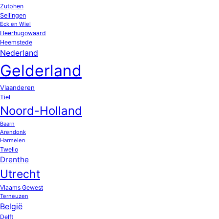
Zutphen
Sellingen
Eck en Wiel
Heerhugowaard
Heemstede
Nederland
Gelderland
Vlaanderen
Tiel
Noord-Holland
Baarn
Arendonk
Harmelen
Twello
Drenthe
Utrecht
Vlaams Gewest
Terneuzen
België
Delft