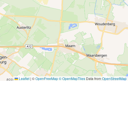
Leaflet
|
©
OpenFreeMap
© OpenMapTiles
Data from
OpenStreetMap