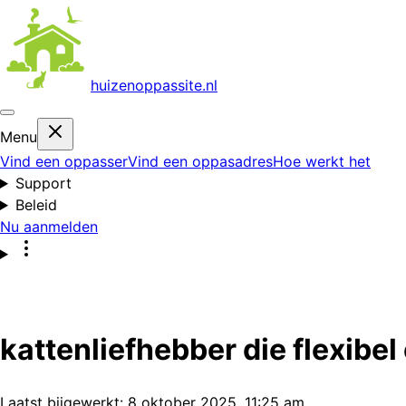
huizenoppas
site.nl
Menu
Vind een oppasser
Vind een oppasadres
Hoe werkt het
Support
Beleid
Nu aanmelden
kattenliefhebber die flexibe
Laatst bijgewerkt:
8 oktober 2025, 11:25 am