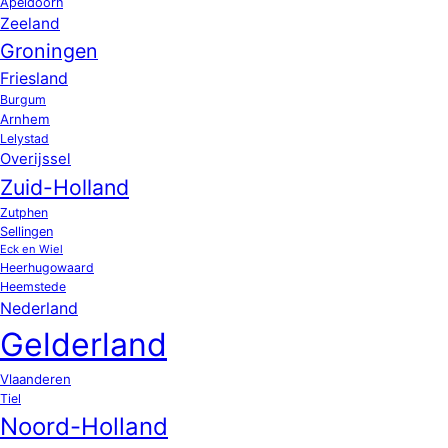
Apeldoorn
Zeeland
Groningen
Friesland
Burgum
Arnhem
Lelystad
Overijssel
Zuid-Holland
Zutphen
Sellingen
Eck en Wiel
Heerhugowaard
Heemstede
Nederland
Gelderland
Vlaanderen
Tiel
Noord-Holland