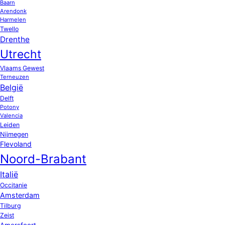
Baarn
Arendonk
Harmelen
Twello
Drenthe
Utrecht
Vlaams Gewest
Terneuzen
België
Delft
Potony
Valencia
Leiden
Nijmegen
Flevoland
Noord-Brabant
Italië
Occitanie
Amsterdam
Tilburg
Zeist
Amersfoort