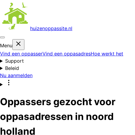
huizenoppas
site.nl
Menu
Vind een oppasser
Vind een oppasadres
Hoe werkt het
Support
Beleid
Nu aanmelden
Oppassers gezocht voor
oppasadressen in noord
holland