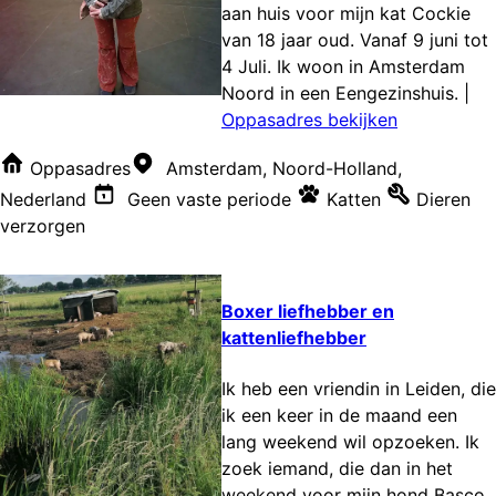
aan huis voor mijn kat Cockie
van 18 jaar oud. Vanaf 9 juni tot
4 Juli. Ik woon in Amsterdam
Noord in een Eengezinshuis.
|
Oppasadres bekijken
Oppasadres
Amsterdam, Noord-Holland,
Nederland
Geen vaste periode
Katten
Dieren
verzorgen
Boxer liefhebber en
kattenliefhebber
Ik heb een vriendin in Leiden, die
ik een keer in de maand een
lang weekend wil opzoeken. Ik
zoek iemand, die dan in het
weekend voor mijn hond Basco