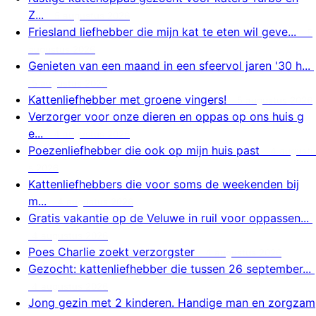
Z...
5 augustus 2026
Friesland liefhebber die mijn kat te eten wil geve...
5
augustus 2026
Genieten van een maand in een sfeervol jaren '30 h...
5 augustus 2026
Kattenliefhebber met groene vingers!
5 augustus 2026
Verzorger voor onze dieren en oppas op ons huis g
e...
4 augustus 2026
Poezenliefhebber die ook op mijn huis past
4 augustu
s 2026
Kattenliefhebbers die voor soms de weekenden bij
m...
4 augustus 2026
Gratis vakantie op de Veluwe in ruil voor oppassen...
4 augustus 2026
Poes Charlie zoekt verzorgster
4 augustus 2026
Gezocht: kattenliefhebber die tussen 26 september...
4 augustus 2026
Jong gezin met 2 kinderen. Handige man en zorgzam