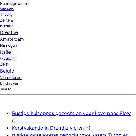
Heerhugowaard
Valencia
Tilburg
Zelhem
Nuenen
Drenthe
Amsterdam
Nijmegen
Italië
Occitanie
Zeist
België
Vlaanderen
Eindhoven
Twello
Nieuw
Rustige huisoppas gezocht en voor lieve poes Flow
i...
5 augustus 2026
Kerstvakantie in Drenthe vieren :-)
5 augustus 2026
rustige kattenoppas gezocht voor katers Turbo en