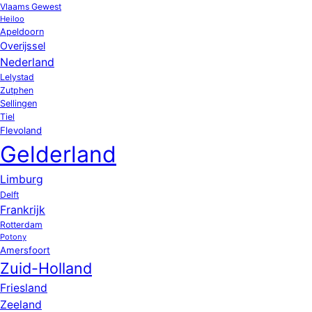
Vlaams Gewest
Heiloo
Apeldoorn
Overijssel
Nederland
Lelystad
Zutphen
Sellingen
Tiel
Flevoland
Gelderland
Limburg
Delft
Frankrijk
Rotterdam
Potony
Amersfoort
Zuid-Holland
Friesland
Zeeland