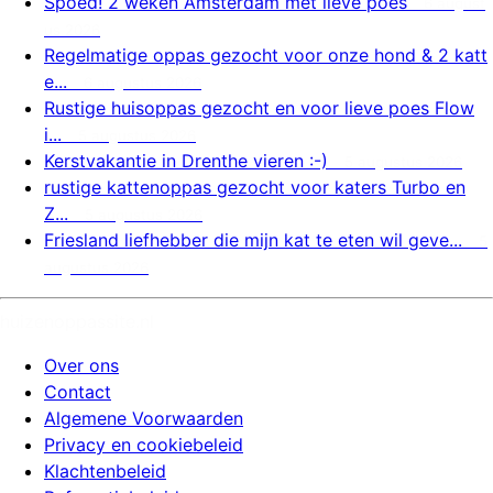
Spoed! 2 weken Amsterdam met lieve poes
6 august
us 2026
Regelmatige oppas gezocht voor onze hond & 2 katt
e...
6 augustus 2026
Rustige huisoppas gezocht en voor lieve poes Flow
i...
5 augustus 2026
Kerstvakantie in Drenthe vieren :-)
5 augustus 2026
rustige kattenoppas gezocht voor katers Turbo en
Z...
5 augustus 2026
Friesland liefhebber die mijn kat te eten wil geve...
5
augustus 2026
huizenoppassite.nl
Over ons
Contact
Algemene Voorwaarden
Privacy en cookiebeleid
Klachtenbeleid