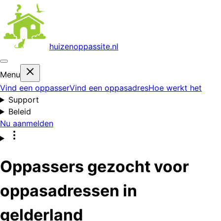
huizenoppas
site.nl
Menu
Vind een oppasser
Vind een oppasadres
Hoe werkt het
Support
Beleid
Nu aanmelden
Oppassers gezocht voor
oppasadressen in
gelderland