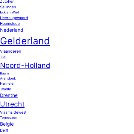
Zutphen
Sellingen
Eck en Wiel
Heerhugowaard
Heemstede
Nederland
Gelderland
Vlaanderen
Tiel
Noord-Holland
Baarn
Arendonk
Harmelen
Twello
Drenthe
Utrecht
Vlaams Gewest
Terneuzen
België
Delft