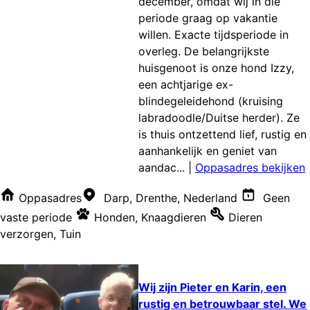
december, omdat wij in die
periode graag op vakantie
willen. Exacte tijdsperiode in
overleg. De belangrijkste
huisgenoot is onze hond Izzy,
een achtjarige ex-
blindegeleidehond (kruising
labradoodle/Duitse herder). Ze
is thuis ontzettend lief, rustig en
aanhankelijk en geniet van
aandac...
|
Oppasadres bekijken
Oppasadres
Darp, Drenthe, Nederland
Geen
vaste periode
Honden
,
Knaagdieren
Dieren
verzorgen
,
Tuin
Wij zijn Pieter en Karin, een
rustig en betrouwbaar stel. We