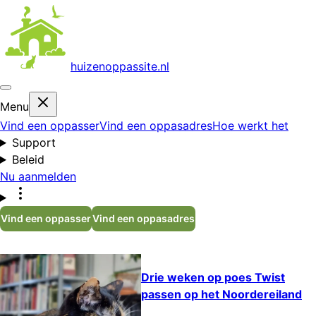
huizenoppas
site.nl
Menu
Vind een oppasser
Vind een oppasadres
Hoe werkt het
Support
Beleid
Nu aanmelden
Vind een oppasser
Vind een oppasadres
Drie weken op poes Twist
passen op het Noordereiland