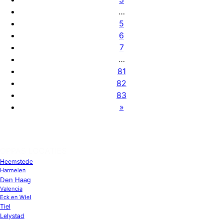
…
5
6
7
…
81
82
83
»
OPPAS LOCATIES
Heemstede
Harmelen
Den Haag
Valencia
Eck en Wiel
Tiel
Lelystad