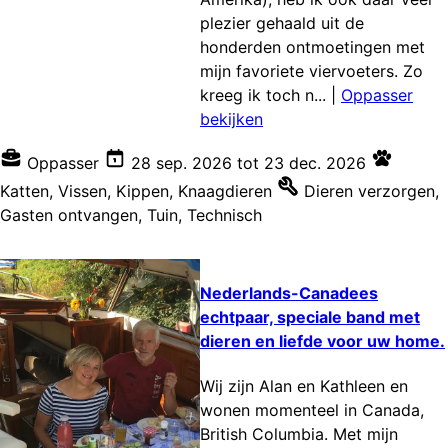
plezier gehaald uit de
honderden ontmoetingen met
mijn favoriete viervoeters. Zo
kreeg ik toch n...
|
Oppasser
bekijken
Oppasser
28 sep. 2026
tot
23 dec. 2026
Katten
,
Vissen
,
Kippen
,
Knaagdieren
Dieren verzorgen
,
Gasten ontvangen
,
Tuin
,
Technisch
Nederlands-Canadees
echtpaar, speciale band met
dieren en liefde voor uw home.
Wij zijn Alan en Kathleen en
wonen momenteel in Canada,
British Columbia. Met mijn