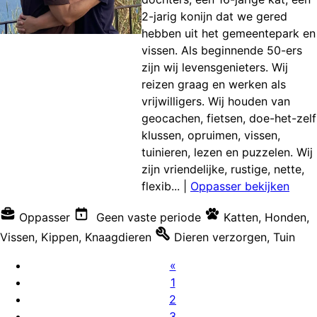
2-jarig konijn dat we gered
hebben uit het gemeentepark en
vissen. Als beginnende 50-ers
zijn wij levensgenieters. Wij
reizen graag en werken als
vrijwilligers. Wij houden van
geocachen, fietsen, doe-het-zelf
klussen, opruimen, vissen,
tuinieren, lezen en puzzelen. Wij
zijn vriendelijke, rustige, nette,
flexib...
|
Oppasser bekijken
Oppasser
Geen vaste periode
Katten
,
Honden
,
Vissen
,
Kippen
,
Knaagdieren
Dieren verzorgen
,
Tuin
«
1
2
3