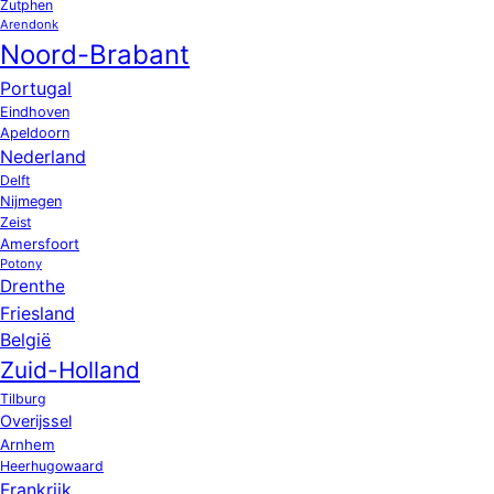
Zutphen
Arendonk
Noord-Brabant
Portugal
Eindhoven
Apeldoorn
Nederland
Delft
Nijmegen
Zeist
Amersfoort
Potony
Drenthe
Friesland
België
Zuid-Holland
Tilburg
Overijssel
Arnhem
Heerhugowaard
Frankrijk