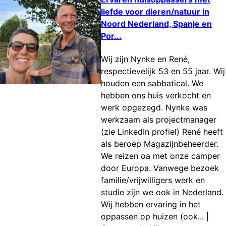
liefde voor dieren/natuur in
Noord Nederland, Spanje en
Por...
Wij zijn Nynke en René,
respectievelijk 53 en 55 jaar. Wij
houden een sabbatical. We
hebben ons huis verkocht en
werk opgezegd. Nynke was
werkzaam als projectmanager
(zie LinkedIn profiel) René heeft
als beroep Magazijnbeheerder.
We reizen oa met onze camper
door Europa. Vanwege bezoek
familie/vrijwilligers werk en
studie zijn we ook in Nederland.
Wij hebben ervaring in het
oppassen op huizen (ook...
|