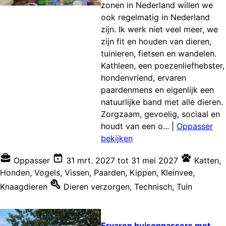
zonen in Nederland willen we
ook regelmatig in Nederland
zijn. Ik werk niet veel meer, we
zijn fit en houden van dieren,
tuinieren, fietsen en wandelen.
Kathleen, een poezenliefhebster,
hondenvriend, ervaren
paardenmens en eigenlijk een
natuurlijke band met alle dieren.
Zorgzaam, gevoelig, sociaal en
houdt van een o...
|
Oppasser
bekijken
Oppasser
31 mrt. 2027
tot
31 mei 2027
Katten
,
Honden
,
Vogels
,
Vissen
,
Paarden
,
Kippen
,
Kleinvee
,
Knaagdieren
Dieren verzorgen
,
Technisch
,
Tuin
Ervaren huisoppassers met