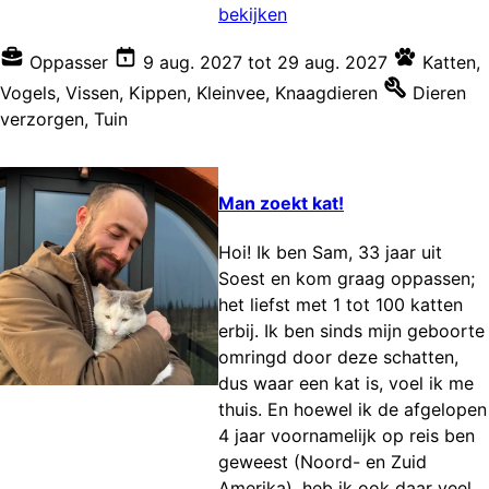
bekijken
Oppasser
9 aug. 2027
tot
29 aug. 2027
Katten
,
Vogels
,
Vissen
,
Kippen
,
Kleinvee
,
Knaagdieren
Dieren
verzorgen
,
Tuin
Man zoekt kat!
Hoi! Ik ben Sam, 33 jaar uit
Soest en kom graag oppassen;
het liefst met 1 tot 100 katten
erbij. Ik ben sinds mijn geboorte
omringd door deze schatten,
dus waar een kat is, voel ik me
thuis. En hoewel ik de afgelopen
4 jaar voornamelijk op reis ben
geweest (Noord- en Zuid
Amerika), heb ik ook daar veel