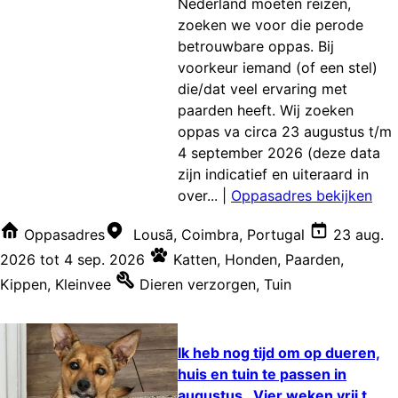
Nederland moeten reizen,
zoeken we voor die perode
betrouwbare oppas. Bij
voorkeur iemand (of een stel)
die/dat veel ervaring met
paarden heeft. Wij zoeken
oppas va circa 23 augustus t/m
4 september 2026 (deze data
zijn indicatief en uiteraard in
over...
|
Oppasadres bekijken
Oppasadres
Lousã, Coimbra, Portugal
23 aug.
2026
tot
4 sep. 2026
Katten
,
Honden
,
Paarden
,
Kippen
,
Kleinvee
Dieren verzorgen
,
Tuin
Ik heb nog tijd om op dueren,
huis en tuin te passen in
augustus . Vier weken vrij t...