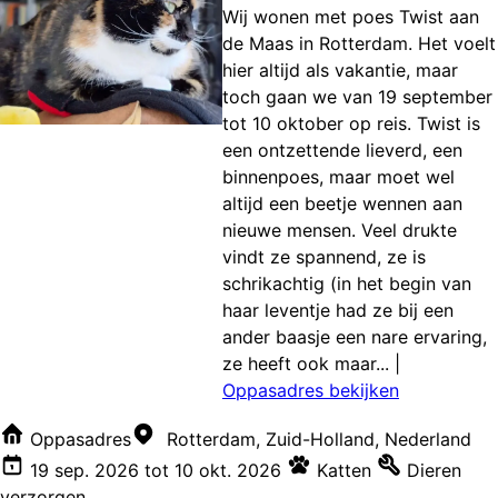
Wij wonen met poes Twist aan
de Maas in Rotterdam. Het voelt
hier altijd als vakantie, maar
toch gaan we van 19 september
tot 10 oktober op reis. Twist is
een ontzettende lieverd, een
binnenpoes, maar moet wel
altijd een beetje wennen aan
nieuwe mensen. Veel drukte
vindt ze spannend, ze is
schrikachtig (in het begin van
haar leventje had ze bij een
ander baasje een nare ervaring,
ze heeft ook maar...
|
Oppasadres bekijken
Oppasadres
Rotterdam, Zuid-Holland, Nederland
19 sep. 2026
tot
10 okt. 2026
Katten
Dieren
verzorgen