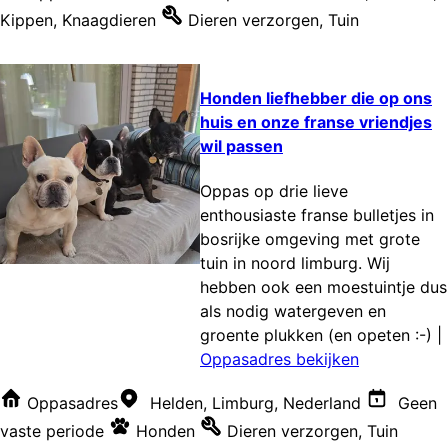
Kippen
,
Knaagdieren
Dieren verzorgen
,
Tuin
Honden liefhebber die op ons
huis en onze franse vriendjes
wil passen
Oppas op drie lieve
enthousiaste franse bulletjes in
bosrijke omgeving met grote
tuin in noord limburg. Wij
hebben ook een moestuintje dus
als nodig watergeven en
groente plukken (en opeten :-)
|
Oppasadres bekijken
Oppasadres
Helden, Limburg, Nederland
Geen
vaste periode
Honden
Dieren verzorgen
,
Tuin