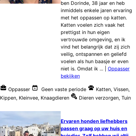
ben Dorinde, 38 jaar en heb
inmiddels enkele jaren ervaring
met het oppassen op katten.
Katten voelen zich vaak het
prettigst in hun eigen
vertrouwde omgeving, en ik
vind het belangrijk dat zij zich
veilig, ontspannen en geliefd
voelen als hun baasje er even
niet is. Omdat ik ...
|
Oppasser
bekijken
Oppasser
Geen vaste periode
Katten
,
Vissen
,
Kippen
,
Kleinvee
,
Knaagdieren
Dieren verzorgen
,
Tuin
Ervaren honden liefhebbers
passen graag op uw huis en
huisdier. Zelf hebben wij altij...