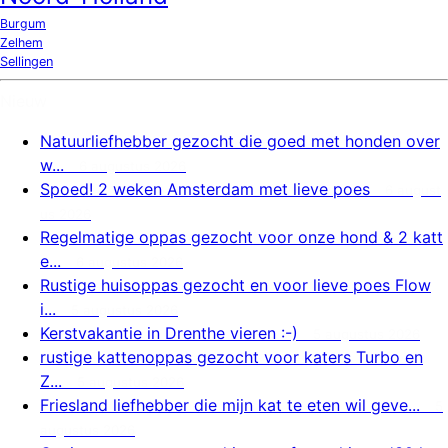
Burgum
Zelhem
Sellingen
Nieuw
Natuurliefhebber gezocht die goed met honden over
w...
6 augustus 2026
Spoed! 2 weken Amsterdam met lieve poes
6 august
us 2026
Regelmatige oppas gezocht voor onze hond & 2 katt
e...
6 augustus 2026
Rustige huisoppas gezocht en voor lieve poes Flow
i...
5 augustus 2026
Kerstvakantie in Drenthe vieren :-)
5 augustus 2026
rustige kattenoppas gezocht voor katers Turbo en
Z...
5 augustus 2026
Friesland liefhebber die mijn kat te eten wil geve...
5
augustus 2026