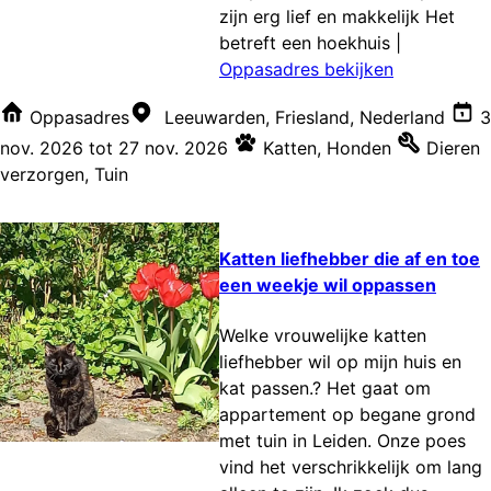
zijn erg lief en makkelijk Het
betreft een hoekhuis
|
Oppasadres bekijken
Oppasadres
Leeuwarden, Friesland, Nederland
3
nov. 2026
tot
27 nov. 2026
Katten
,
Honden
Dieren
verzorgen
,
Tuin
Katten liefhebber die af en toe
een weekje wil oppassen
Welke vrouwelijke katten
liefhebber wil op mijn huis en
kat passen.? Het gaat om
appartement op begane grond
met tuin in Leiden. Onze poes
vind het verschrikkelijk om lang