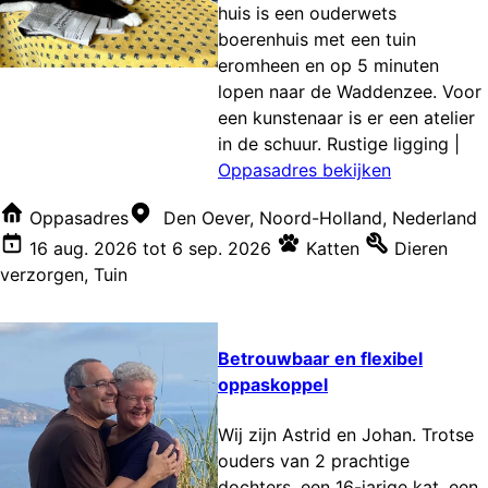
huis is een ouderwets
boerenhuis met een tuin
eromheen en op 5 minuten
lopen naar de Waddenzee. Voor
een kunstenaar is er een atelier
in de schuur. Rustige ligging
|
Oppasadres bekijken
Oppasadres
Den Oever, Noord-Holland, Nederland
16 aug. 2026
tot
6 sep. 2026
Katten
Dieren
verzorgen
,
Tuin
Betrouwbaar en flexibel
oppaskoppel
Wij zijn Astrid en Johan. Trotse
ouders van 2 prachtige
dochters, een 16-jarige kat, een