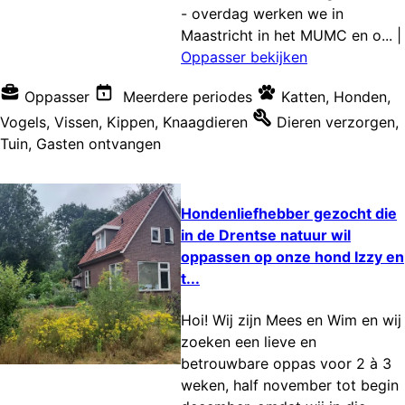
- overdag werken we in
Maastricht in het MUMC en o...
|
Oppasser bekijken
Oppasser
Meerdere periodes
Katten
,
Honden
,
Vogels
,
Vissen
,
Kippen
,
Knaagdieren
Dieren verzorgen
,
Tuin
,
Gasten ontvangen
Hondenliefhebber gezocht die
in de Drentse natuur wil
oppassen op onze hond Izzy en
t...
Hoi! Wij zijn Mees en Wim en wij
zoeken een lieve en
betrouwbare oppas voor 2 à 3
weken, half november tot begin