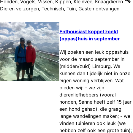
Honden
,
Vogels
,
Vissen
,
Kippen
,
Kleinvee
,
Knaagdieren
Dieren verzorgen
,
Technisch
,
Tuin
,
Gasten ontvangen
Enthousiast koppel zoekt
(oppas)huis in september
Wij zoeken een leuk oppashuis
voor de maand september in
(midden/zuid) Limburg. We
kunnen dan tijdelijk niet in onze
eigen woning verblijven. Wat
bieden wij: - we zijn
dierenliefhebbers (vooral
honden, Sanne heeft zelf 15 jaar
een hond gehad), die graag
lange wandelingen maken; - we
vinden tuinieren ook leuk (we
hebben zelf ook een grote tuin);