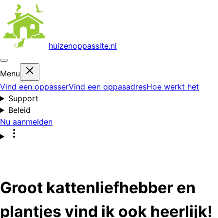
huizenoppas
site.nl
Menu
Vind een oppasser
Vind een oppasadres
Hoe werkt het
Support
Beleid
Nu aanmelden
Groot kattenliefhebber en
plantjes vind ik ook heerlijk!