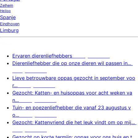
Zelhem
Heiloo
Spanje
Eindhoven
Limburg
Nieuw
Ervaren dierenliefhebbers
7 augustus 2026
Dierenliefhebber die op onze dieren wil passen in...
7 augustus 2026
Lieve betrouwbare oppas gezocht in september voo
r...
7 augustus 2026
Gezocht: Katten- en huisoppas voor acht weken va
n...
7 augustus 2026
Tuin- en poezenliefhebber die vanaf 23 augustus v
o...
7 augustus 2026
Gezocht: Kattenvriend die het leuk vindt om op mij...
6 augustus 2026
Gezocht op korte termijn: oppas voor ons huis en t...