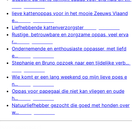
6 augustus 2026
lieve kattenoppas voor in het mooie Zeeuws Vlaand
e...
6 augustus 2026
Liefhebbende kattenverzorgster
6 augustus 2026
Rustige, betrouwbare en zorgzame oppas, veel erva
r...
6 augustus 2026
Ondernemende en enthousiaste oppasser, met liefd
e...
6 augustus 2026
Stephanie en Bruno opzoek naar een tijdelijke verb...
6 augustus 2026
Wie komt er een lang weekend op mijn lieve poes e
n...
6 augustus 2026
Oppas voor papegaai die niet kan vliegen en oude
h...
6 augustus 2026
Natuurliefhebber gezocht die goed met honden over
w...
6 augustus 2026
huizenoppassite.nl