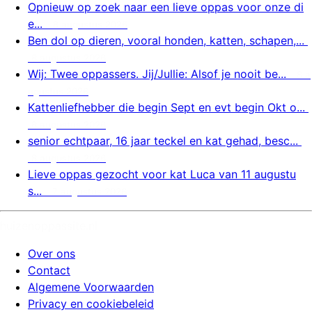
Opnieuw op zoek naar een lieve oppas voor onze di
e...
8 augustus 2026
Ben dol op dieren, vooral honden, katten, schapen,...
8 augustus 2026
Wij: Twee oppassers. Jij/Jullie: Alsof je nooit be...
8 a
ugustus 2026
Kattenliefhebber die begin Sept en evt begin Okt o...
8 augustus 2026
senior echtpaar, 16 jaar teckel en kat gehad, besc...
8 augustus 2026
Lieve oppas gezocht voor kat Luca van 11 augustu
s...
7 augustus 2026
huizenoppassite.nl
Over ons
Contact
Algemene Voorwaarden
Privacy en cookiebeleid