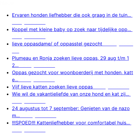
Nieuw
Ervaren honden liefhebber die ook graag in de tuin...
9 augustus 2026
Koppel met kleine baby op zoek naar tijdelijke opp...
9 augustus 2026
lieve oppasdame/ of oppasstel gezocht
9 augustus 2
026
Plumeau en Ronja zoeken lieve oppas, 29 aug t/m 1
2...
9 augustus 2026
Oppas gezocht voor woonboerderij met honden, katt
e...
9 augustus 2026
Vijf lieve katten zoeken lieve oppas
9 augustus 2026
Wie wil de vakantieliefde van onze hond en kat zij...
9 augustus 2026
24 augustus tot 7 september: Genieten van de nazo
m...
8 augustus 2026
!!!SPOED!!! Kattenliefhebber voor comfortabel huis...
8 augustus 2026