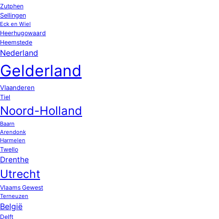
Zutphen
Sellingen
Eck en Wiel
Heerhugowaard
Heemstede
Nederland
Gelderland
Vlaanderen
Tiel
Noord-Holland
Baarn
Arendonk
Harmelen
Twello
Drenthe
Utrecht
Vlaams Gewest
Terneuzen
België
Delft