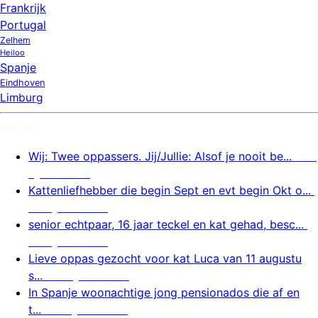
Frankrijk
Portugal
Zelhem
Heiloo
Spanje
Eindhoven
Limburg
Nieuw
Wij: Twee oppassers. Jij/Jullie: Alsof je nooit be...
8 a
ugustus 2026
Kattenliefhebber die begin Sept en evt begin Okt o...
8 augustus 2026
senior echtpaar, 16 jaar teckel en kat gehad, besc...
8 augustus 2026
Lieve oppas gezocht voor kat Luca van 11 augustu
s...
7 augustus 2026
In Spanje woonachtige jong pensionados die af en
t...
7 augustus 2026