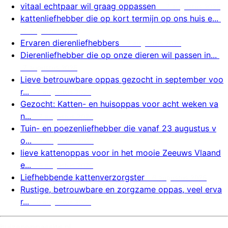
vitaal echtpaar wil graag oppassen
7 augustus 2026
kattenliefhebber die op kort termijn op ons huis e...
7 augustus 2026
Ervaren dierenliefhebbers
7 augustus 2026
Dierenliefhebber die op onze dieren wil passen in...
7 augustus 2026
Lieve betrouwbare oppas gezocht in september voo
r...
7 augustus 2026
Gezocht: Katten- en huisoppas voor acht weken va
n...
7 augustus 2026
Tuin- en poezenliefhebber die vanaf 23 augustus v
o...
7 augustus 2026
lieve kattenoppas voor in het mooie Zeeuws Vlaand
e...
6 augustus 2026
Liefhebbende kattenverzorgster
6 augustus 2026
Rustige, betrouwbare en zorgzame oppas, veel erva
r...
6 augustus 2026
huizenoppassite.nl